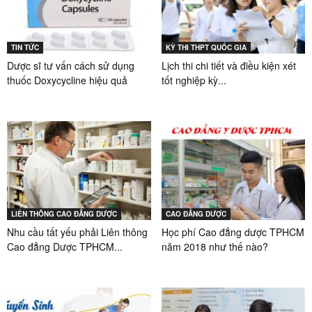
TIN TỨC
KỲ THI THPT QUỐC GIA
Dược sĩ tư vấn cách sử dụng
Lịch thi chi tiết và điều kiện xét
thuốc Doxycycline hiệu quả
tốt nghiệp kỳ...
LIÊN THÔNG CAO ĐẲNG DƯỢC
CAO ĐẲNG DƯỢC
Nhu cầu tất yếu phải Liên thông
Học phí Cao đẳng dược TPHCM
Cao đẳng Dược TPHCM...
năm 2018 như thế nào?