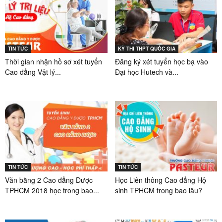
TIN TỨC
KỲ THI THPT QUỐC GIA
Thời gian nhận hồ sơ xét tuyển
Đăng ký xét tuyển học bạ vào
Cao đẳng Vật lý...
Đại học Hutech và...
TIN TỨC
TIN TỨC
Văn bằng 2 Cao đẳng Dược
Học Liên thông Cao đẳng Hộ
TPHCM 2018 học trong bao...
sinh TPHCM trong bao lâu?