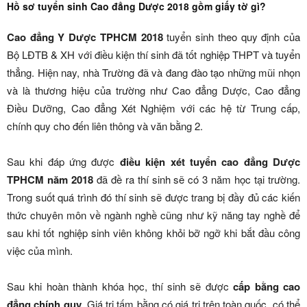
Hồ sơ tuyển sinh Cao đẳng Dược 2018 gồm giấy tờ gì?
Cao đẳng Y Dược TPHCM 2018
tuyển sinh theo quy định của
Bộ LĐTB & XH với điều kiện thí sinh đã tốt nghiệp THPT và tuyển
thẳng. Hiện nay, nhà Trường đã và đang đào tạo những mũi nhọn
và là thương hiệu của trường như Cao đẳng Dược, Cao đẳng
Điều Dưỡng, Cao đẳng Xét Nghiệm với các hệ từ Trung cấp,
chính quy cho đến liên thông và văn bằng 2.
Sau khi đáp ứng được
điều kiện xét tuyển cao đẳng Dược
TPHCM năm 2018
đã đề ra thí sinh sẽ có 3 năm học tại trường.
Trong suốt quá trình đó thí sinh sẽ được trang bị đầy đủ các kiến
thức chuyên môn về ngành nghề cũng như kỹ năng tay nghề để
sau khi tốt nghiệp sinh viên không khỏi bỡ ngỡ khi bắt đầu công
việc của mình.
Sau khi hoàn thành khóa học, thí sinh sẽ được
cấp bằng cao
đẳng chính quy
. Giá trị tấm bằng có giá trị trên toàn quốc, có thể