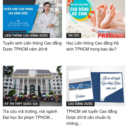
LIÊN THÔNG CAO ĐẲNG DƯỢC
TIN TỨC
Tuyển sinh Liên thông Cao đẳng
Học Liên thông Cao đẳng Hộ
Dược TPHCM năm 2018
sinh TPHCM trong bao lâu?
KỲ THI THPT QUỐC GIA
CAO ĐẲNG DƯỢC
Tra cứu mã trường, mã ngành
TPHCM xét tuyển Cao đẳng
Đại học Sư phạm TPHCM...
Dược 2018 cần chuẩn bị
những...