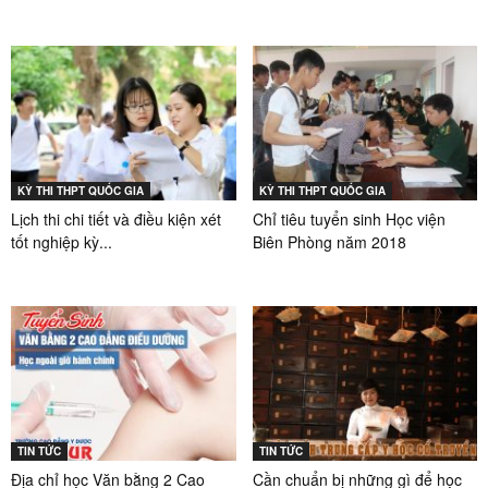
KỲ THI THPT QUỐC GIA
KỲ THI THPT QUỐC GIA
Lịch thi chi tiết và điều kiện xét
Chỉ tiêu tuyển sinh Học viện
tốt nghiệp kỳ...
Biên Phòng năm 2018
TIN TỨC
TIN TỨC
Địa chỉ học Văn bằng 2 Cao
Cần chuẩn bị những gì để học