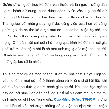
Dược sĩ
là người trực kê đơn, bán thuốc và là người hướng dẫn
người bệnh sử dụng thuốc đúng cách. Nhìn vào mọi người cứ
nghĩ người Dược sĩ chỉ biết làm theo chỉ thị của bác sĩ đưa ra.
Trái ngược với những suy nghĩ đó, công việc của học vô cùng
phức tạp, để có thể kê được một đơn thuốc bắt buộc họ phải có
những kiến thức vững vàng nhất bởi vì việc kê thuốc rất quan
trọng. Chỉ cần một sai sót nhỏ trong quá trình kê đơn thì cái giá
phải trả rất lớn thậm chí là cả một tính mạng của một con người.
Chính vì vậy mà người Dược sĩ trong công việc phải đối mặt với
những áp lực rất là nhiều.
Thí sinh một khi đã theo ngành Dược thì phải thật sự yêu ngành,
yêu nghề thì mới có thể ể thành công và không phải hối tiếc khi
đã đi vào con đường chữa bệnh giúp người. Khi theo học ngành
này đòi hỏi sinh viên cần phải có sự tỉ mỉ và đam mê. Những thí
sinh mặc dù chỉ học Trung cấp,
Cao đẳng Dược TPHCM
nhưng
nhờ kiên trì vẫn có được những công việc ổn định và thu nhập