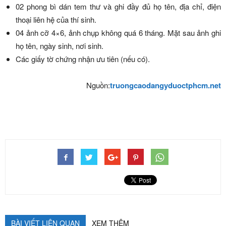
02 phong bì dán tem thư và ghi đầy đủ họ tên, địa chỉ, điện
thoại liên hệ của thí sinh.
04 ảnh cỡ 4×6, ảnh chụp không quá 6 tháng. Mặt sau ảnh ghi
họ tên, ngày sinh, nơi sinh.
Các giấy tờ chứng nhận ưu tiên (nếu có).
Nguồn:
truongcaodangyduoctphcm.net
BÀI VIẾT LIÊN QUAN
XEM THÊM