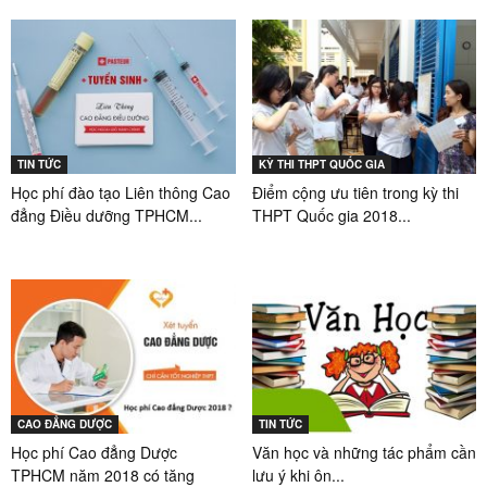
TIN TỨC
KỲ THI THPT QUỐC GIA
Học phí đào tạo Liên thông Cao
Điểm cộng ưu tiên trong kỳ thi
đẳng Điều dưỡng TPHCM...
THPT Quốc gia 2018...
CAO ĐẲNG DƯỢC
TIN TỨC
Học phí Cao đẳng Dược
Văn học và những tác phẩm cần
TPHCM năm 2018 có tăng
lưu ý khi ôn...