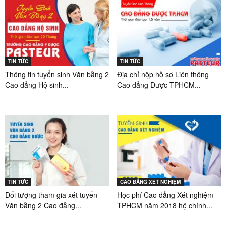
TIN TỨC
TIN TỨC
Thông tin tuyển sinh Văn bằng 2
Địa chỉ nộp hồ sơ Liên thông
Cao đẳng Hộ sinh...
Cao đẳng Dược TPHCM...
TIN TỨC
CAO ĐẲNG XÉT NGHIỆM
Đối tượng tham gia xét tuyển
Học phí Cao đẳng Xét nghiệm
Văn bằng 2 Cao đẳng...
TPHCM năm 2018 hệ chính...