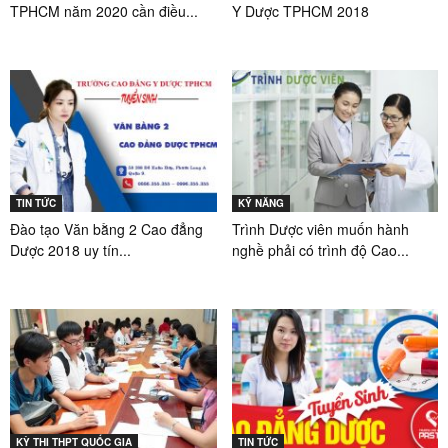
TPHCM năm 2020 cần điều...
Y Dược TPHCM 2018
TIN TỨC
KỸ NĂNG
Đào tạo Văn bằng 2 Cao đẳng
Trình Dược viên muốn hành
Dược 2018 uy tín...
nghề phải có trình độ Cao...
KỲ THI THPT QUỐC GIA
TIN TỨC