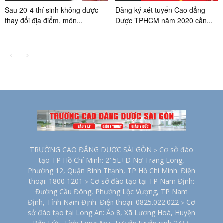
Sau 20-4 thí sinh không được
Đăng ký xét tuyển Cao đẳng
thay đổi địa điểm, môn...
Dược TPHCM năm 2020 cần...
TRƯỜNG CAO ĐẲNG DƯỢC SÀI GÒN ▹ Cơ sở đào
tạo TP Hồ Chí Minh: 215E+D Nơ Trang Long,
Phường 12, Quận Bình Thạnh, TP Hồ Chí Minh. Điện
thoại: 1800 1201 ▹ Cơ sở đào tạo tại TP Nam Định:
Đường Cầu Đông, Phường Lộc Vượng, TP Nam
Định, Tỉnh Nam Định. Điện thoại: 0825.022.022 ▹ Cơ
sở đào tạo tại Long An: Ấp 8, Xã Lương Hoà, Huyện
Bến Lức, Tỉnh Long An ▹ Tư vấn tuyển sinh 24/7: