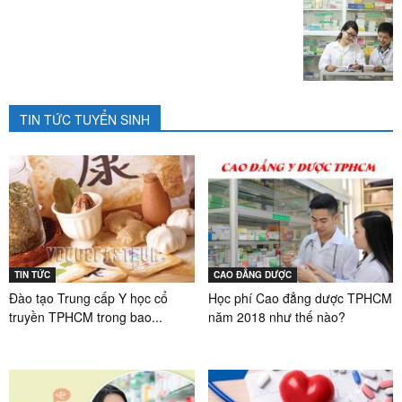
TIN TỨC TUYỂN SINH
TIN TỨC
CAO ĐẲNG DƯỢC
Đào tạo Trung cấp Y học cổ
Học phí Cao đẳng dược TPHCM
truyền TPHCM trong bao...
năm 2018 như thế nào?