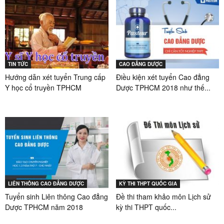
TIN TỨC
CAO ĐẲNG DƯỢC
Hướng dẫn xét tuyển Trung cấp
Điều kiện xét tuyển Cao đẳng
Y học cổ truyền TPHCM
Dược TPHCM 2018 như thế...
LIÊN THÔNG CAO ĐẲNG DƯỢC
KỲ THI THPT QUỐC GIA
Tuyển sinh Liên thông Cao đẳng
Đề thi tham khảo môn Lịch sử
Dược TPHCM năm 2018
kỳ thi THPT quốc...