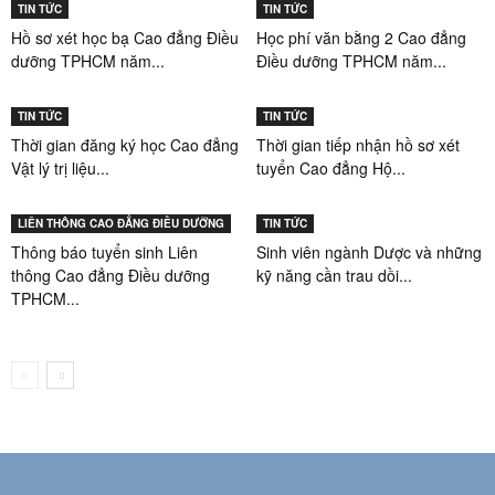
TIN TỨC
TIN TỨC
Hồ sơ xét học bạ Cao đẳng Điều
Học phí văn bằng 2 Cao đẳng
dưỡng TPHCM năm...
Điều dưỡng TPHCM năm...
TIN TỨC
TIN TỨC
Thời gian đăng ký học Cao đẳng
Thời gian tiếp nhận hồ sơ xét
Vật lý trị liệu...
tuyển Cao đẳng Hộ...
LIÊN THÔNG CAO ĐẲNG ĐIỀU DƯỠNG
TIN TỨC
Thông báo tuyển sinh Liên
Sinh viên ngành Dược và những
thông Cao đẳng Điều dưỡng
kỹ năng cần trau dồi...
TPHCM...