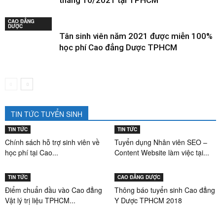
tháng 10/2021 tại TPHCM
CAO ĐẲNG
DƯỢC
Tân sinh viên năm 2021 được miễn 100%
học phí Cao đẳng Dược TPHCM
TIN TỨC TUYỂN SINH
TIN TỨC
TIN TỨC
Chính sách hỗ trợ sinh viên về
Tuyển dụng Nhân viên SEO –
học phí tại Cao...
Content Website làm việc tại...
TIN TỨC
CAO ĐẲNG DƯỢC
Điểm chuẩn đầu vào Cao đẳng
Thông báo tuyển sinh Cao đẳng
Vật lý trị liệu TPHCM...
Y Dược TPHCM 2018