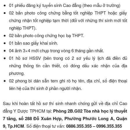
01 phiếu đăng ký tuyển sinh Cao đẳng (theo mẫu ở trường)
02 bản photo công chứng bằng tốt nghiệp THPT hoặc giấy
chứng nhận tốt nghiệp tạm thời (đối với những thí sinh mới tốt
nghiệp THPT).
02 bản photo công chứng học bạ THPT.
01 bản sao giấy khai sinh.
04 ảnh 3×4 mới chụp trong vòng 6 tháng gần nhất.
01 hồ sơ HSSV (bên trong có 2 sơ yếu lý lịch đã điền đủ
những thông tin cần thiết, có đóng dấu xác nhận của địa
phương.
02 phong bì dán sẵn tem ghi rõ họ tên, địa chỉ, số điện thoại
liên hệ của thí sinh ở phần người nhận.
Sau khi hoàn tất hồ sơ thí sinh nhanh chóng gửi về địa chỉ Cao
đẳng Y Dược TPHCM tại:
Phòng 2B.G02 Tòa nhà học lý thuyết
7 tầng, số 288 Đỗ Xuân Hợp, Phường Phước Long A, Quận
9, Tp.HCM
. Số điện thoại tư vấn:
0886.355.355 – 0996.355.355