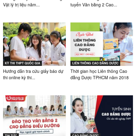
Vật lý trị liệu năm...
tuyển Văn bằng 2 Cao...
KỲ THI THPT QUỐC GIA
LIÊN THÔNG CAO ĐẲNG DƯỢC
Hướng dẫn tra cứu giấy báo dự
Thời gian học Liên thông Cao
thi online kỳ thi...
đẳng Dược TPHCM năm 2018
TIN TỨC
CAO ĐẲNG DƯỢC