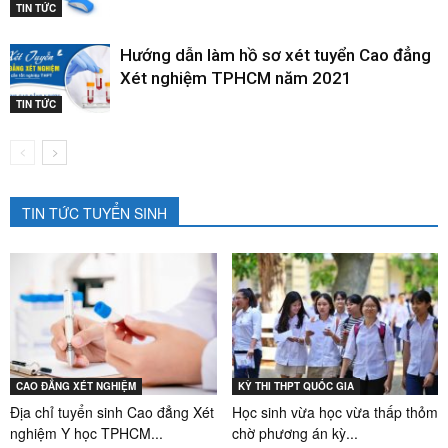
TIN TỨC
Hướng dẫn làm hồ sơ xét tuyển Cao đẳng
Xét nghiệm TPHCM năm 2021
TIN TỨC
TIN TỨC TUYỂN SINH
CAO ĐẲNG XÉT NGHIỆM
KỲ THI THPT QUỐC GIA
Địa chỉ tuyển sinh Cao đẳng Xét
Học sinh vừa học vừa thấp thỏm
nghiệm Y học TPHCM...
chờ phương án kỳ...