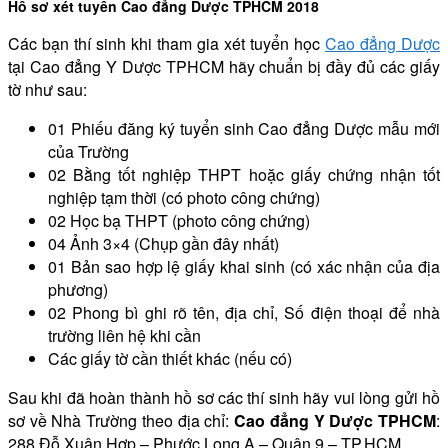
Hồ sơ xét tuyển Cao đẳng Dược TPHCM 2018
Các bạn thí sinh khi tham gia xét tuyển học
Cao đẳng Dược
tại Cao đẳng Y Dược TPHCM hãy chuẩn bị đầy đủ các giấy
tờ như sau:
01 Phiếu đăng ký tuyển sinh Cao đẳng Dược mẫu mới
của Trường
02 Bằng tốt nghiệp THPT hoặc giấy chứng nhận tốt
nghiệp tạm thời (có photo công chứng)
02 Học bạ THPT (photo công chứng)
04 Ảnh 3×4 (Chụp gần đây nhất)
01 Bản sao hợp lệ giấy khai sinh (có xác nhận của địa
phương)
02 Phong bì ghi rõ tên, địa chỉ, Số điện thoại để nhà
trường liên hệ khi cần
Các giấy tờ cần thiết khác (nếu có)
Sau khi đã hoàn thành hồ sơ các thí sinh hãy vui lòng gửi hồ
sơ về Nhà Trường theo địa chỉ:
Cao đẳng Y Dược TPHCM
:
288 Đỗ Xuân Hợp – Phước Long A – Quận 9 – TP.HCM.