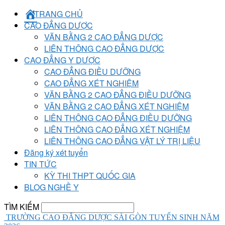
TRANG CHỦ
CAO ĐẲNG DƯỢC
VĂN BẰNG 2 CAO ĐẲNG DƯỢC
LIÊN THÔNG CAO ĐẲNG DƯỢC
CAO ĐẲNG Y DƯỢC
CAO ĐẲNG ĐIỀU DƯỠNG
CAO ĐẲNG XÉT NGHIỆM
VĂN BẰNG 2 CAO ĐẲNG ĐIỀU DƯỠNG
VĂN BẰNG 2 CAO ĐẲNG XÉT NGHIỆM
LIÊN THÔNG CAO ĐẲNG ĐIỀU DƯỠNG
LIÊN THÔNG CAO ĐẲNG XÉT NGHIỆM
LIÊN THÔNG CAO ĐẲNG VẬT LÝ TRỊ LIỆU
Đăng ký xét tuyển
TIN TỨC
KỲ THI THPT QUỐC GIA
BLOG NGHỀ Y
TÌM KIẾM
TRƯỜNG CAO ĐẲNG DƯỢC SÀI GÒN TUYỂN SINH NĂM