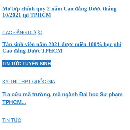
Mở lớp chính quy 2 năm Cao đẳng Dược tháng
10/2021 tại TPHCM
CAO ĐẲNG DƯỢC
Tân sinh viên năm 2021 được miễn 100% học phí
Cao đẳng Dược TPHCM
TIN TỨC TUYỂN SINH
KỲ THI THPT QUỐC GIA
Tra cứu mã trường, mã ngành Đại học Sư phạm
TPHCM...
TIN TỨC