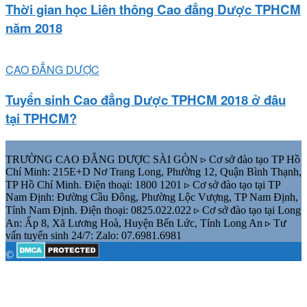
Thời gian học Liên thông Cao đẳng Dược TPHCM
năm 2018
CAO ĐẲNG DƯỢC
Tuyển sinh Cao đẳng Dược TPHCM 2018 ở đâu
tại TPHCM?
TRƯỜNG CAO ĐẲNG DƯỢC SÀI GÒN ▹ Cơ sở đào tạo TP Hồ
Chí Minh: 215E+D Nơ Trang Long, Phường 12, Quận Bình Thạnh,
TP Hồ Chí Minh. Điện thoại: 1800 1201 ▹ Cơ sở đào tạo tại TP
Nam Định: Đường Cầu Đông, Phường Lộc Vượng, TP Nam Định,
Tỉnh Nam Định. Điện thoại: 0825.022.022 ▹ Cơ sở đào tạo tại Long
An: Ấp 8, Xã Lương Hoà, Huyện Bến Lức, Tỉnh Long An ▹ Tư
vấn tuyển sinh 24/7: Zalo: 07.6981.6981
©