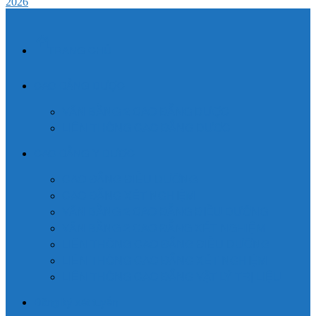
2026
TRANG CHỦ
CAO ĐẲNG DƯỢC
VĂN BẰNG 2 CAO ĐẲNG DƯỢC
LIÊN THÔNG CAO ĐẲNG DƯỢC
CAO ĐẲNG Y DƯỢC
CAO ĐẲNG ĐIỀU DƯỠNG
CAO ĐẲNG XÉT NGHIỆM
VĂN BẰNG 2 CAO ĐẲNG ĐIỀU DƯỠNG
VĂN BẰNG 2 CAO ĐẲNG XÉT NGHIỆM
LIÊN THÔNG CAO ĐẲNG ĐIỀU DƯỠNG
LIÊN THÔNG CAO ĐẲNG XÉT NGHIỆM
LIÊN THÔNG CAO ĐẲNG VẬT LÝ TRỊ LIỆU
Đăng ký xét tuyển