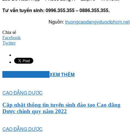
Tư vấn tuyển sinh: 0996.355.355 – 0886.355.355.
Nguồn:
truongcaodangyduoctphcm.net
Chia sẻ
Facebook
Twitter
BÀI VIẾT LIÊN QUAN
XEM THÊM
CAO ĐẲNG DƯỢC
Cập nhật thông tin tuyển sinh đào tạo Cao đẳng
Dược chính quy năm 2022
CAO ĐẲNG DƯỢC