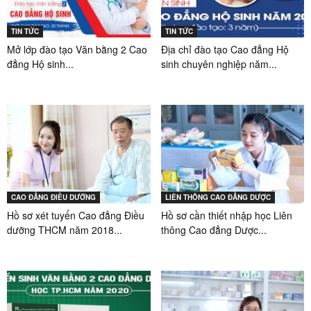
TIN TỨC
TIN TỨC
Mở lớp đào tạo Văn bằng 2 Cao
Địa chỉ đào tạo Cao đẳng Hộ
đẳng Hộ sinh...
sinh chuyên nghiệp năm...
CAO ĐẲNG ĐIỀU DƯỠNG
LIÊN THÔNG CAO ĐẲNG DƯỢC
Hồ sơ xét tuyển Cao đẳng Điều
Hồ sơ cần thiết nhập học Liên
dưỡng THCM năm 2018...
thông Cao đẳng Dược...