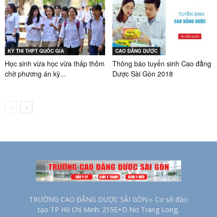
KỲ THI THPT QUỐC GIA
CAO ĐẲNG DƯỢC
Học sinh vừa học vừa thấp thỏm
Thông báo tuyển sinh Cao đẳng
chờ phương án kỳ...
Dược Sài Gòn 2018
TRƯỜNG CAO ĐẲNG DƯỢC SÀI GÒN ▹ Cơ sở đào
tạo TP Hồ Chí Minh: 215E+D Nơ Trang Long,