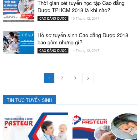
Thời gian xét tuyển học tập Cao đẳng
Dược TPHCM 2018 là khi nào?
15 Tháng 12, 2017
CAO ĐẲNG DƯỢC
Hồ sơ tuyển sinh Cao đẳng Dược 2018
bao gồm những gì?
14 Tháng 12, 2017
CAO ĐẲNG DƯỢC
1
2
3
TIN TỨC TUYỂN SINH