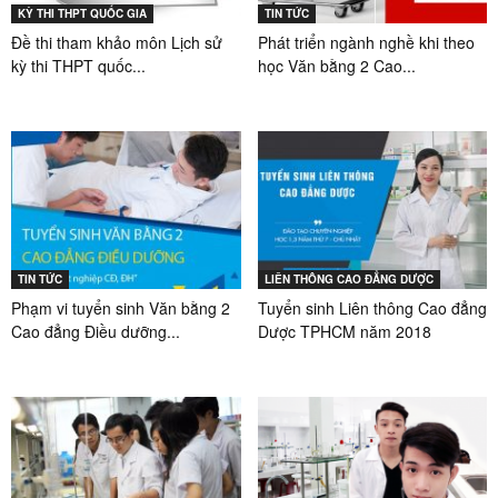
KỲ THI THPT QUỐC GIA
TIN TỨC
Đề thi tham khảo môn Lịch sử
Phát triển ngành nghề khi theo
kỳ thi THPT quốc...
học Văn bằng 2 Cao...
TIN TỨC
LIÊN THÔNG CAO ĐẲNG DƯỢC
Phạm vi tuyển sinh Văn bằng 2
Tuyển sinh Liên thông Cao đẳng
Cao đẳng Điều dưỡng...
Dược TPHCM năm 2018