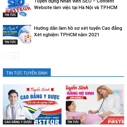
Tuyển dụng Nhân viên SEO – Content
Website làm việc tại Hà Nội và TP.HCM
TIN TỨC
Hướng dẫn làm hồ sơ xét tuyển Cao đẳng
Xét nghiệm TPHCM năm 2021
TIN TỨC
TIN TỨC TUYỂN SINH
CAO ĐẲNG Y DƯỢC
TIN TỨC