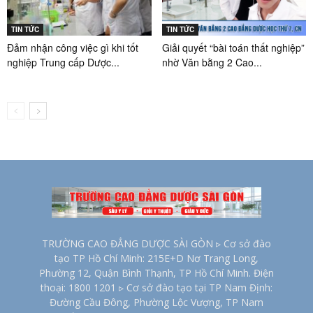
TIN TỨC
TIN TỨC
Đảm nhận công việc gì khi tốt
Giải quyết “bài toán thất nghiệp”
nghiệp Trung cấp Dược...
nhờ Văn bằng 2 Cao...
TRƯỜNG CAO ĐẲNG DƯỢC SÀI GÒN ▹ Cơ sở đào
tạo TP Hồ Chí Minh: 215E+D Nơ Trang Long,
Phường 12, Quận Bình Thạnh, TP Hồ Chí Minh. Điện
thoại: 1800 1201 ▹ Cơ sở đào tạo tại TP Nam Định:
Đường Cầu Đông, Phường Lộc Vượng, TP Nam