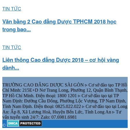
TIN TỨC
Văn bằng 2 Cao đẳng Dược TPHCM 2018 học
trong bao...
TIN TỨC
Liên thông Cao đẳng Dược 2018 – cơ hội vàng
dành...
TRƯỜNG CAO ĐẲNG DƯỢC SÀI GÒN ▹ Cơ sở đào tạo TP Hồ
Chí Minh: 215E+D Nơ Trang Long, Phường 12, Quận Bình Thạnh,
TP Hồ Chí Minh. Điện thoại: 1800 1201 ▹ Cơ sở đào tạo tại TP
Nam Định: Đường Cầu Đông, Phường Lộc Vượng, TP Nam Định,
Tỉnh Nam Định. Điện thoại: 0825.022.022 ▹ Cơ sở đào tạo tại Long
An: Ấp 8, Xã Lương Hoà, Huyện Bến Lức, Tỉnh Long An ▹ Tư
vấn tuyển sinh 24/7: Zalo: 07.6981.6981
©