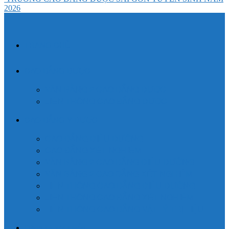
2026
TRANG CHỦ
CAO ĐẲNG DƯỢC
VĂN BẰNG 2 CAO ĐẲNG DƯỢC
LIÊN THÔNG CAO ĐẲNG DƯỢC
CAO ĐẲNG Y DƯỢC
CAO ĐẲNG ĐIỀU DƯỠNG
CAO ĐẲNG XÉT NGHIỆM
VĂN BẰNG 2 CAO ĐẲNG ĐIỀU DƯỠNG
VĂN BẰNG 2 CAO ĐẲNG XÉT NGHIỆM
LIÊN THÔNG CAO ĐẲNG ĐIỀU DƯỠNG
LIÊN THÔNG CAO ĐẲNG XÉT NGHIỆM
LIÊN THÔNG CAO ĐẲNG VẬT LÝ TRỊ LIỆU
Đăng ký xét tuyển