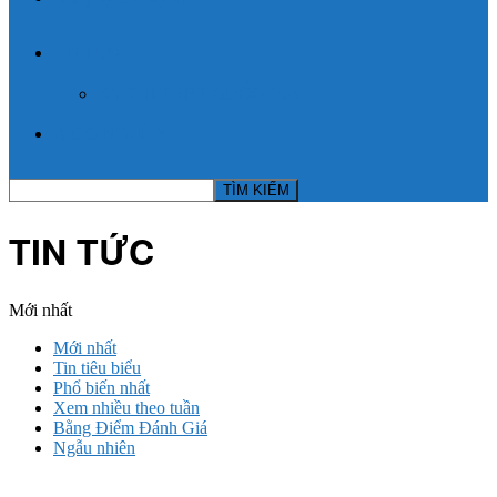
TIN TỨC
KỲ THI THPT QUỐC GIA
BLOG NGHỀ Y
TIN TỨC
Mới nhất
Mới nhất
Tin tiêu biểu
Phổ biến nhất
Xem nhiều theo tuần
Bằng Điểm Đánh Giá
Ngẫu nhiên