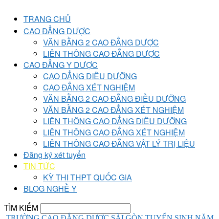
TRANG CHỦ
CAO ĐẲNG DƯỢC
VĂN BẰNG 2 CAO ĐẲNG DƯỢC
LIÊN THÔNG CAO ĐẲNG DƯỢC
CAO ĐẲNG Y DƯỢC
CAO ĐẲNG ĐIỀU DƯỠNG
CAO ĐẲNG XÉT NGHIỆM
VĂN BẰNG 2 CAO ĐẲNG ĐIỀU DƯỠNG
VĂN BẰNG 2 CAO ĐẲNG XÉT NGHIỆM
LIÊN THÔNG CAO ĐẲNG ĐIỀU DƯỠNG
LIÊN THÔNG CAO ĐẲNG XÉT NGHIỆM
LIÊN THÔNG CAO ĐẲNG VẬT LÝ TRỊ LIỆU
Đăng ký xét tuyển
TIN TỨC
KỲ THI THPT QUỐC GIA
BLOG NGHỀ Y
TÌM KIẾM
TRƯỜNG CAO ĐẲNG DƯỢC SÀI GÒN TUYỂN SINH NĂM