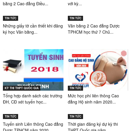
bằng 2 Cao đẳng Điều...
với kỳ...
TIN TỨC
TIN TỨC
Những giấy tờ cần thiết khi đăng
Văn bằng 2 Cao đẳng Dược
ký học Văn bằng...
TPHCM học thứ 7 Chủ...
KỲ THI THPT QUỐC GIA
TIN TỨC
Tổng hợp danh sách các trường
Mức học phí liên thông Cao
ĐH, CĐ xét tuyển học...
đẳng Hộ sinh năm 2020...
TIN TỨC
TIN TỨC
Tuyển sinh Liên thông Cao đẳng
Thời gian đăng ký dự kỳ thi
Dược TPHCM năm 2020
THPT Quốc gia năm...