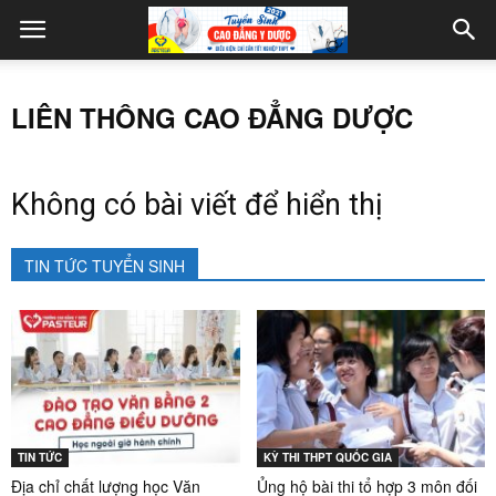
LIÊN THÔNG CAO ĐẲNG DƯỢC
Không có bài viết để hiển thị
TIN TỨC TUYỂN SINH
TIN TỨC
KỲ THI THPT QUỐC GIA
Địa chỉ chất lượng học Văn
Ủng hộ bài thi tổ hợp 3 môn đối