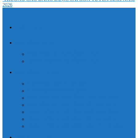
2026
TRANG CHỦ
CAO ĐẲNG DƯỢC
VĂN BẰNG 2 CAO ĐẲNG DƯỢC
LIÊN THÔNG CAO ĐẲNG DƯỢC
CAO ĐẲNG Y DƯỢC
CAO ĐẲNG ĐIỀU DƯỠNG
CAO ĐẲNG XÉT NGHIỆM
VĂN BẰNG 2 CAO ĐẲNG ĐIỀU DƯỠNG
VĂN BẰNG 2 CAO ĐẲNG XÉT NGHIỆM
LIÊN THÔNG CAO ĐẲNG ĐIỀU DƯỠNG
LIÊN THÔNG CAO ĐẲNG XÉT NGHIỆM
LIÊN THÔNG CAO ĐẲNG VẬT LÝ TRỊ LIỆU
Đăng ký xét tuyển