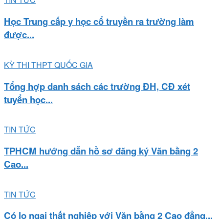
Học Trung cấp y học cổ truyền ra trường làm
được...
KỲ THI THPT QUỐC GIA
Tổng hợp danh sách các trường ĐH, CĐ xét
tuyển học...
TIN TỨC
TPHCM hướng dẫn hồ sơ đăng ký Văn bằng 2
Cao...
TIN TỨC
Có lo ngại thất nghiệp với Văn bằng 2 Cao đẳng...