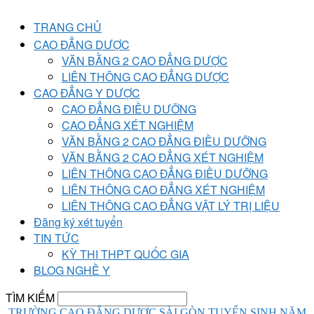
TRANG CHỦ
CAO ĐẲNG DƯỢC
VĂN BẰNG 2 CAO ĐẲNG DƯỢC
LIÊN THÔNG CAO ĐẲNG DƯỢC
CAO ĐẲNG Y DƯỢC
CAO ĐẲNG ĐIỀU DƯỠNG
CAO ĐẲNG XÉT NGHIỆM
VĂN BẰNG 2 CAO ĐẲNG ĐIỀU DƯỠNG
VĂN BẰNG 2 CAO ĐẲNG XÉT NGHIỆM
LIÊN THÔNG CAO ĐẲNG ĐIỀU DƯỠNG
LIÊN THÔNG CAO ĐẲNG XÉT NGHIỆM
LIÊN THÔNG CAO ĐẲNG VẬT LÝ TRỊ LIỆU
Đăng ký xét tuyển
TIN TỨC
KỲ THI THPT QUỐC GIA
BLOG NGHỀ Y
TÌM KIẾM
TRƯỜNG CAO ĐẲNG DƯỢC SÀI GÒN TUYỂN SINH NĂM