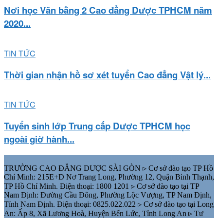
Nơi học Văn bằng 2 Cao đẳng Dược TPHCM năm
2020...
TIN TỨC
Thời gian nhận hồ sơ xét tuyển Cao đẳng Vật lý...
TIN TỨC
Tuyển sinh lớp Trung cấp Dược TPHCM học
ngoài giờ hành...
TRƯỜNG CAO ĐẲNG DƯỢC SÀI GÒN ▹ Cơ sở đào tạo TP Hồ
Chí Minh: 215E+D Nơ Trang Long, Phường 12, Quận Bình Thạnh,
TP Hồ Chí Minh. Điện thoại: 1800 1201 ▹ Cơ sở đào tạo tại TP
Nam Định: Đường Cầu Đông, Phường Lộc Vượng, TP Nam Định,
Tỉnh Nam Định. Điện thoại: 0825.022.022 ▹ Cơ sở đào tạo tại Long
An: Ấp 8, Xã Lương Hoà, Huyện Bến Lức, Tỉnh Long An ▹ Tư