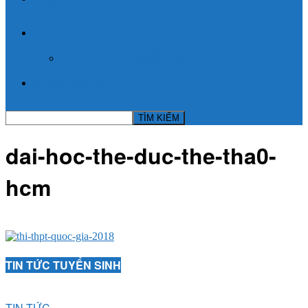
TIN TỨC
KỲ THI THPT QUỐC GIA
BLOG NGHỀ Y
dai-hoc-the-duc-the-tha0-
hcm
TIN TỨC TUYỂN SINH
TIN TỨC