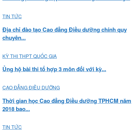
TIN TỨC
Địa chỉ đào tạo Cao đẳng Điều dưỡng chính quy
chuyên...
KỲ THI THPT QUỐC GIA
Ủng hộ bài thi tổ hợp 3 môn đối với kỳ...
CAO ĐẲNG ĐIỀU DƯỠNG
Thời gian học Cao đẳng Điều dưỡng TPHCM năm
2018 bao...
TIN TỨC