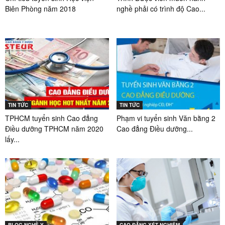
Biên Phòng năm 2018
nghề phải có trình độ Cao...
TIN TỨC
TIN TỨC
TPHCM tuyển sinh Cao đẳng
Phạm vi tuyển sinh Văn bằng 2
Điều dưỡng TPHCM năm 2020
Cao đẳng Điều dưỡng...
lấy...
BLOG NGHỀ Y
CAO ĐẲNG XÉT NGHIỆM