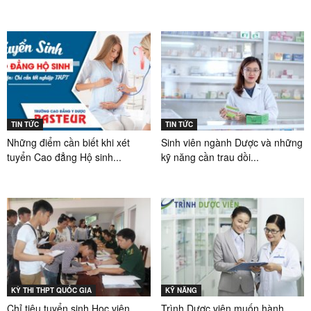
TIN TỨC
TIN TỨC
Những điểm cần biết khi xét
Sinh viên ngành Dược và những
tuyển Cao đẳng Hộ sinh...
kỹ năng cần trau dồi...
KỲ THI THPT QUỐC GIA
KỸ NĂNG
Chỉ tiêu tuyển sinh Học viện
Trình Dược viên muốn hành