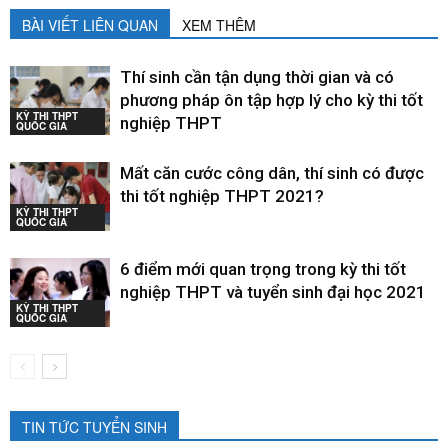
BÀI VIẾT LIÊN QUAN
XEM THÊM
Thí sinh cần tận dụng thời gian và có
phương pháp ôn tập hợp lý cho kỳ thi tốt
KỲ THI THPT
nghiệp THPT
QUỐC GIA
Mất căn cước công dân, thí sinh có được
thi tốt nghiệp THPT 2021?
KỲ THI THPT
QUỐC GIA
6 điểm mới quan trọng trong kỳ thi tốt
nghiệp THPT và tuyển sinh đại học 2021
KỲ THI THPT
QUỐC GIA
TIN TỨC TUYỂN SINH