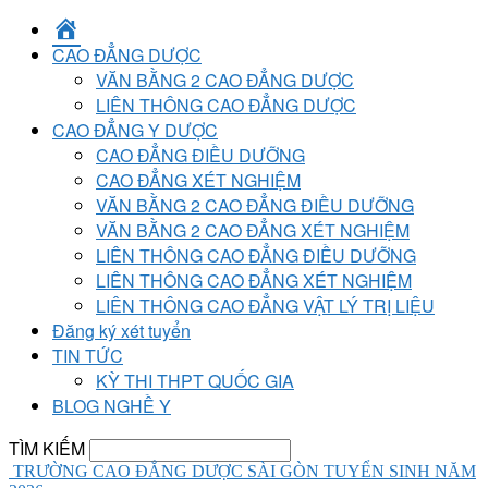
TRANG
CHỦ
CAO ĐẲNG DƯỢC
VĂN BẰNG 2 CAO ĐẲNG DƯỢC
LIÊN THÔNG CAO ĐẲNG DƯỢC
CAO ĐẲNG Y DƯỢC
CAO ĐẲNG ĐIỀU DƯỠNG
CAO ĐẲNG XÉT NGHIỆM
VĂN BẰNG 2 CAO ĐẲNG ĐIỀU DƯỠNG
VĂN BẰNG 2 CAO ĐẲNG XÉT NGHIỆM
LIÊN THÔNG CAO ĐẲNG ĐIỀU DƯỠNG
LIÊN THÔNG CAO ĐẲNG XÉT NGHIỆM
LIÊN THÔNG CAO ĐẲNG VẬT LÝ TRỊ LIỆU
Đăng ký xét tuyển
TIN TỨC
KỲ THI THPT QUỐC GIA
BLOG NGHỀ Y
TÌM KIẾM
TRƯỜNG CAO ĐẲNG DƯỢC SÀI GÒN TUYỂN SINH NĂM