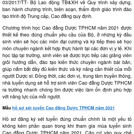
03/2017/TT- Bộ Lao động TB&XH về Quy trình xây dựng,
ban hành chương trình, biên soạn, thẩm định giáo trình đào
tạo trình độ Trung cấp, Cao đẳng quy định.
Chương trình học Cao đẳng Dược TPHCM năm 2021 được
thiết kế theo đúng chuẩn yêu cầu của Bộ, ở những kỳ đầu
sinh viên sẽ học các môn đại cương và kỳ tiếp theo sẽ học
môn chuyên ngành kết hợp thực hành tại các đơn vị y tế. Khi
học tập tại trường, sinh viên sẽ được trực tiếp các giảng viên
giỏi hướng dẫn, đào tạo kiến thức chuyên ngành bài bản,
giúp nắm bắt đầy đủ kiến thức và kỹ năng cần thiết của mỗi
người Dược sĩ. Đồng thời, các đơn vị, trung tâm truyền thông,
nhà tuyển dụng sẽ hỗ trợ sinh viên Cao đẳng Dược TPHCM
ra trường nhanh chóng tìm được việc làm ổn định phù hợp
với năng lực của mỗi người.
Mẫu
hồ sơ xét tuyển Cao đẳng Dược TPHCM năm 2021
Hồ sơ đăng ký xét tuyển đúng chuẩn chính là một yếu tố
không kém phần quan trong khi tham gia mùa tuyển sinh
Cao đẳng Dược TPHCM năm 2021. Căn cứ vào quy chế