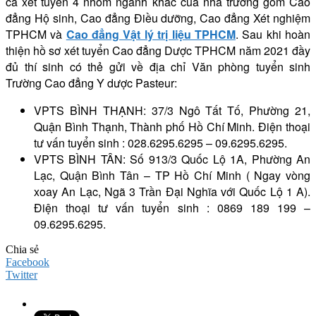
cả xét tuyển 4 nhóm ngành khác của nhà trường gồm Cao
đẳng Hộ sinh, Cao đẳng Điều dưỡng, Cao đẳng Xét nghiệm
TPHCM và
Cao đẳng Vật lý trị liệu TPHCM
. Sau khi hoàn
thiện hồ sơ xét tuyển Cao đẳng Dược TPHCM năm 2021 đầy
đủ thí sinh có thẻ gửi về địa chỉ Văn phòng tuyển sinh
Trường Cao đẳng Y dược Pasteur:
VPTS BÌNH THẠNH: 37/3 Ngô Tất Tố, Phường 21,
Quận Bình Thạnh, Thành phố Hồ Chí Minh. Điện thoại
tư vấn tuyển sinh : 028.6295.6295 – 09.6295.6295.
VPTS BÌNH TÂN: Số 913/3 Quốc Lộ 1A, Phường An
Lạc, Quận Bình Tân – TP Hồ Chí Minh ( Ngay vòng
xoay An Lạc, Ngã 3 Trần Đại Nghĩa với Quốc Lộ 1 A).
Điện thoại tư vấn tuyển sinh : 0869 189 199 –
09.6295.6295.
Chia sẻ
Facebook
Twitter