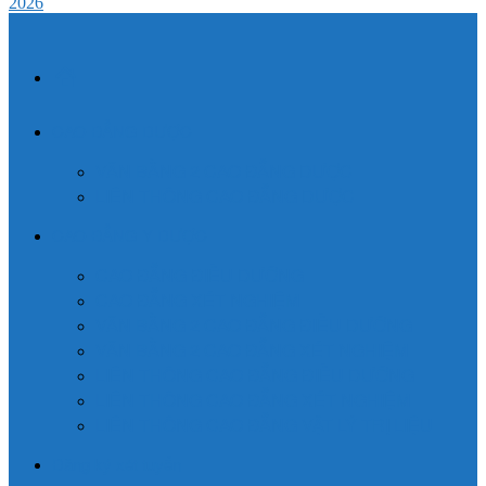
2026
TRANG
CHỦ
CAO ĐẲNG DƯỢC
VĂN BẰNG 2 CAO ĐẲNG DƯỢC
LIÊN THÔNG CAO ĐẲNG DƯỢC
CAO ĐẲNG Y DƯỢC
CAO ĐẲNG ĐIỀU DƯỠNG
CAO ĐẲNG XÉT NGHIỆM
VĂN BẰNG 2 CAO ĐẲNG ĐIỀU DƯỠNG
VĂN BẰNG 2 CAO ĐẲNG XÉT NGHIỆM
LIÊN THÔNG CAO ĐẲNG ĐIỀU DƯỠNG
LIÊN THÔNG CAO ĐẲNG XÉT NGHIỆM
LIÊN THÔNG CAO ĐẲNG VẬT LÝ TRỊ LIỆU
Đăng ký xét tuyển