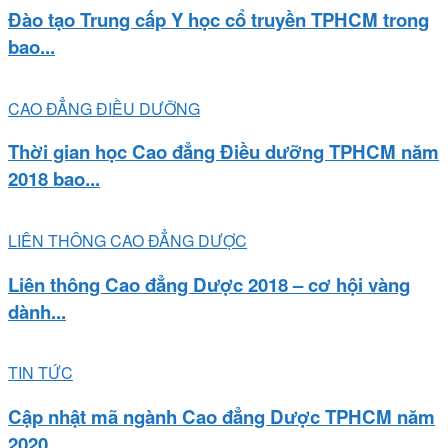
Đào tạo Trung cấp Y học cổ truyền TPHCM trong
bao...
CAO ĐẲNG ĐIỀU DƯỠNG
Thời gian học Cao đẳng Điều dưỡng TPHCM năm
2018 bao...
LIÊN THÔNG CAO ĐẲNG DƯỢC
Liên thông Cao đẳng Dược 2018 – cơ hội vàng
dành...
TIN TỨC
Cập nhật mã ngành Cao đẳng Dược TPHCM năm
2020