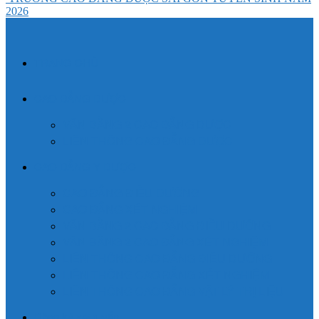
2026
TRANG CHỦ
CAO ĐẲNG DƯỢC
VĂN BẰNG 2 CAO ĐẲNG DƯỢC
LIÊN THÔNG CAO ĐẲNG DƯỢC
CAO ĐẲNG Y DƯỢC
CAO ĐẲNG ĐIỀU DƯỠNG
CAO ĐẲNG XÉT NGHIỆM
VĂN BẰNG 2 CAO ĐẲNG ĐIỀU DƯỠNG
VĂN BẰNG 2 CAO ĐẲNG XÉT NGHIỆM
LIÊN THÔNG CAO ĐẲNG ĐIỀU DƯỠNG
LIÊN THÔNG CAO ĐẲNG XÉT NGHIỆM
LIÊN THÔNG CAO ĐẲNG VẬT LÝ TRỊ LIỆU
Đăng ký xét tuyển