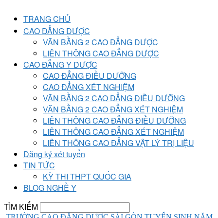
TRANG CHỦ
CAO ĐẲNG DƯỢC
VĂN BẰNG 2 CAO ĐẲNG DƯỢC
LIÊN THÔNG CAO ĐẲNG DƯỢC
CAO ĐẲNG Y DƯỢC
CAO ĐẲNG ĐIỀU DƯỠNG
CAO ĐẲNG XÉT NGHIỆM
VĂN BẰNG 2 CAO ĐẲNG ĐIỀU DƯỠNG
VĂN BẰNG 2 CAO ĐẲNG XÉT NGHIỆM
LIÊN THÔNG CAO ĐẲNG ĐIỀU DƯỠNG
LIÊN THÔNG CAO ĐẲNG XÉT NGHIỆM
LIÊN THÔNG CAO ĐẲNG VẬT LÝ TRỊ LIỆU
Đăng ký xét tuyển
TIN TỨC
KỲ THI THPT QUỐC GIA
BLOG NGHỀ Y
TÌM KIẾM
TRƯỜNG CAO ĐẲNG DƯỢC SÀI GÒN TUYỂN SINH NĂM