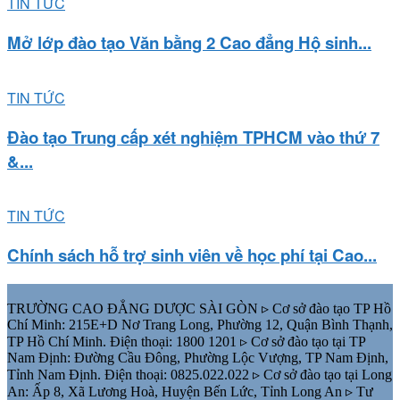
TIN TỨC
Mở lớp đào tạo Văn bằng 2 Cao đẳng Hộ sinh...
TIN TỨC
Đào tạo Trung cấp xét nghiệm TPHCM vào thứ 7
&...
TIN TỨC
Chính sách hỗ trợ sinh viên về học phí tại Cao...
TRƯỜNG CAO ĐẲNG DƯỢC SÀI GÒN ▹ Cơ sở đào tạo TP Hồ
Chí Minh: 215E+D Nơ Trang Long, Phường 12, Quận Bình Thạnh,
TP Hồ Chí Minh. Điện thoại: 1800 1201 ▹ Cơ sở đào tạo tại TP
Nam Định: Đường Cầu Đông, Phường Lộc Vượng, TP Nam Định,
Tỉnh Nam Định. Điện thoại: 0825.022.022 ▹ Cơ sở đào tạo tại Long
An: Ấp 8, Xã Lương Hoà, Huyện Bến Lức, Tỉnh Long An ▹ Tư