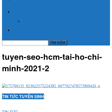
TIN TỨC
KỲ THI THPT QUỐC GIA
BLOG NGHỀ Y
tuyen-seo-hcm-tai-ho-chi-
minh-2021-2
TIN TỨC TUYỂN SINH
TIN TỨC