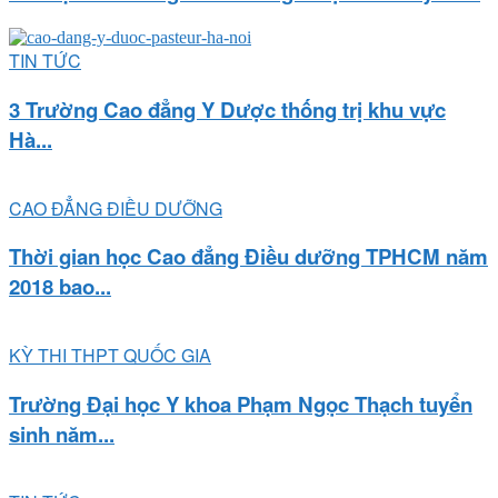
TIN TỨC
3 Trường Cao đẳng Y Dược thống trị khu vực
Hà...
CAO ĐẲNG ĐIỀU DƯỠNG
Thời gian học Cao đẳng Điều dưỡng TPHCM năm
2018 bao...
KỲ THI THPT QUỐC GIA
Trường Đại học Y khoa Phạm Ngọc Thạch tuyển
sinh năm...