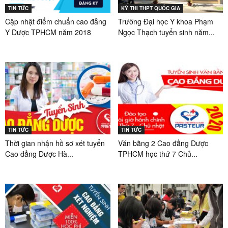
TIN TỨC
KỲ THI THPT QUỐC GIA
Cập nhật điểm chuẩn cao đẳng
Trường Đại học Y khoa Phạm
Y Dược TPHCM năm 2018
Ngọc Thạch tuyển sinh năm...
TIN TỨC
TIN TỨC
Thời gian nhận hồ sơ xét tuyển
Văn bằng 2 Cao đẳng Dược
Cao đẳng Dược Hà...
TPHCM học thứ 7 Chủ...