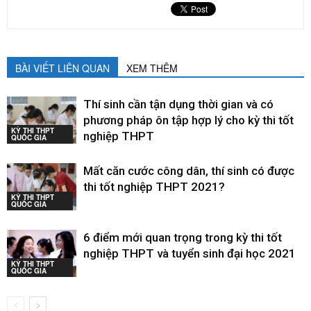
BÀI VIẾT LIÊN QUAN
XEM THÊM
Thí sinh cần tận dụng thời gian và có
phương pháp ôn tập hợp lý cho kỳ thi tốt
KỲ THI THPT
nghiệp THPT
QUỐC GIA
Mất căn cước công dân, thí sinh có được
thi tốt nghiệp THPT 2021?
KỲ THI THPT
QUỐC GIA
6 điểm mới quan trọng trong kỳ thi tốt
nghiệp THPT và tuyển sinh đại học 2021
KỲ THI THPT
QUỐC GIA