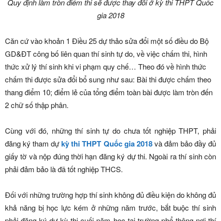
Quy định làm tròn điểm thi sẽ được thay đổi ở kỳ thi THPT Quốc
gia 2018
Căn cứ vào khoản 1 Điều 25 dự thảo sửa đổi một số điều do Bộ
GD&ĐT công bố liên quan thí sinh tự do, về việc chấm thi, hình
thức xử lý thí sinh khi vi phạm quy chế… Theo đó về hình thức
chấm thi được sửa đổi bổ sung như sau: Bài thi được chấm theo
thang điểm 10; điểm lẻ của tổng điểm toàn bài được làm tròn đến
2 chữ số thập phân.
Cùng với đó, những thí sinh tự do chưa tốt nghiệp THPT, phải
đăng ký tham dự
kỳ thi THPT Quốc gia 2018
và đảm bảo đầy đủ
giấy tờ và nộp đúng thời hạn đăng ký dự thi. Ngoài ra thí sinh còn
phải đảm bảo là đã tốt nghiệp THCS.
Đối với những trường hợp thí sinh không đủ điều kiện do không đủ
khả năng bị học lực kém ở những năm trước, bắt buộc thí sinh
phải đăng ký dự kỳ thi cuối năm học tại trường phổ thông nơi thí