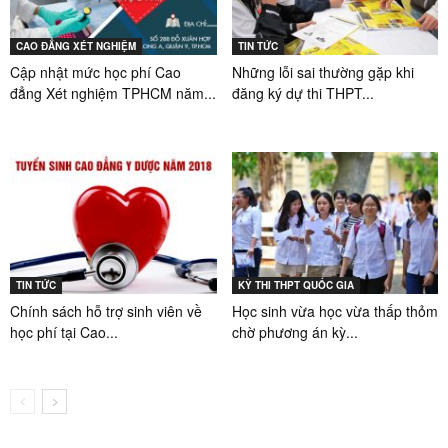
CAO ĐẲNG XÉT NGHIỆM
TIN TỨC
Cập nhật mức học phí Cao
Những lỗi sai thường gặp khi
đẳng Xét nghiệm TPHCM năm...
đăng ký dự thi THPT...
TIN TỨC
KỲ THI THPT QUỐC GIA
Chính sách hỗ trợ sinh viên về
Học sinh vừa học vừa thấp thỏm
học phí tại Cao...
chờ phương án kỳ...