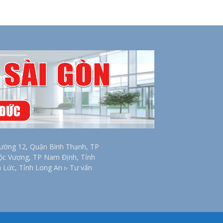
ờng 12, Quận Bình Thạnh, TP
Lộc Vượng, TP Nam Định, Tỉnh
n Lức, Tỉnh Long An ▹ Tư vấn