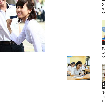
Đị
Đi
ch
ĐẲNG
T
DƯỢC
Tu
C
n
SÀI
L
D
Nh
th
T