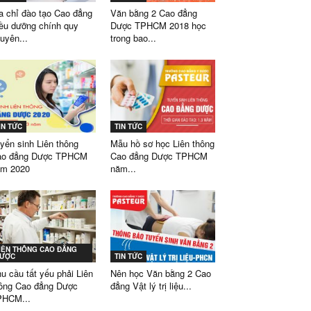
a chỉ đào tạo Cao đẳng
Văn bằng 2 Cao đẳng
ều dưỡng chính quy
Dược TPHCM 2018 học
uyên...
trong bao...
IN TỨC
TIN TỨC
yển sinh Liên thông
Mẫu hồ sơ học Liên thông
ao đẳng Dược TPHCM
Cao đẳng Dược TPHCM
ăm 2020
năm...
IÊN THÔNG CAO ĐẲNG
ƯỢC
TIN TỨC
u cầu tất yếu phải Liên
Nên học Văn bằng 2 Cao
ông Cao đẳng Dược
đẳng Vật lý trị liệu...
PHCM...