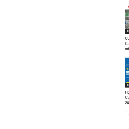
GÒN
T
Cơ
TUYỂN
Ca
có
SINH
T
Họ
C
20
NĂM