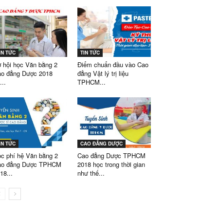
IN TỨC
TIN TỨC
 hội học Văn bằng 2
Điểm chuẩn đầu vào Cao
o đẳng Dược 2018
đẳng Vật lý trị liệu
...
TPHCM...
IN TỨC
CAO ĐẲNG DƯỢC
c phí hệ Văn bằng 2
Cao đẳng Dược TPHCM
ao đẳng Dược TPHCM
2018 học trong thời gian
18...
như thế...