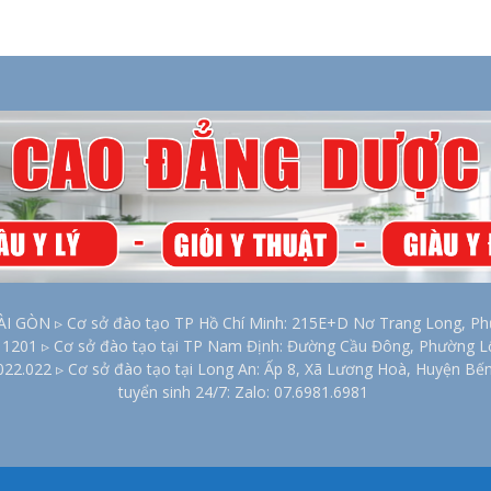
2026
ÒN ▹ Cơ sở đào tạo TP Hồ Chí Minh: 215E+D Nơ Trang Long, Phư
00 1201 ▹ Cơ sở đào tạo tại TP Nam Định: Đường Cầu Đông, Phường 
022.022 ▹ Cơ sở đào tạo tại Long An: Ấp 8, Xã Lương Hoà, Huyện Bế
tuyển sinh 24/7: Zalo: 07.6981.6981