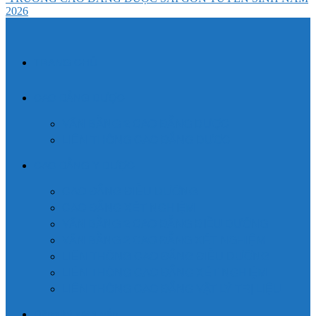
2026
TRANG CHỦ
CAO ĐẲNG DƯỢC
VĂN BẰNG 2 CAO ĐẲNG DƯỢC
LIÊN THÔNG CAO ĐẲNG DƯỢC
CAO ĐẲNG Y DƯỢC
CAO ĐẲNG ĐIỀU DƯỠNG
CAO ĐẲNG XÉT NGHIỆM
VĂN BẰNG 2 CAO ĐẲNG ĐIỀU DƯỠNG
VĂN BẰNG 2 CAO ĐẲNG XÉT NGHIỆM
LIÊN THÔNG CAO ĐẲNG ĐIỀU DƯỠNG
LIÊN THÔNG CAO ĐẲNG XÉT NGHIỆM
LIÊN THÔNG CAO ĐẲNG VẬT LÝ TRỊ LIỆU
Đăng ký xét tuyển