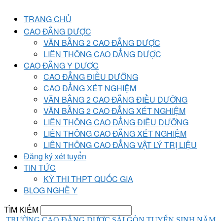
TRANG CHỦ
CAO ĐẲNG DƯỢC
VĂN BẰNG 2 CAO ĐẲNG DƯỢC
LIÊN THÔNG CAO ĐẲNG DƯỢC
CAO ĐẲNG Y DƯỢC
CAO ĐẲNG ĐIỀU DƯỠNG
CAO ĐẲNG XÉT NGHIỆM
VĂN BẰNG 2 CAO ĐẲNG ĐIỀU DƯỠNG
VĂN BẰNG 2 CAO ĐẲNG XÉT NGHIỆM
LIÊN THÔNG CAO ĐẲNG ĐIỀU DƯỠNG
LIÊN THÔNG CAO ĐẲNG XÉT NGHIỆM
LIÊN THÔNG CAO ĐẲNG VẬT LÝ TRỊ LIỆU
Đăng ký xét tuyển
TIN TỨC
KỲ THI THPT QUỐC GIA
BLOG NGHỀ Y
TÌM KIẾM
TRƯỜNG CAO ĐẲNG DƯỢC SÀI GÒN TUYỂN SINH NĂM