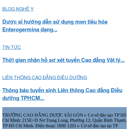
BLOG NGHỀ Y
Dược sĩ hướng dẫn sử dụng men tiêu hóa
Enterogermina dạng...
TIN TỨC
Thời gian nhận hồ sơ xét tuyển Cao đẳng Vật lý...
LIÊN THÔNG CAO ĐẲNG ĐIỀU DƯỠNG
Thông báo tuyển sinh Liên thông Cao đẳng Điều
dưỡng TPHCM...
TRƯỜNG CAO ĐẲNG DƯỢC SÀI GÒN ▹ Cơ sở đào tạo TP Hồ
Chí Minh: 215E+D Nơ Trang Long, Phường 12, Quận Bình Thạnh,
TP Hồ Chí Minh. Điện thoại: 1800 1201 ▹ Cơ sở đào tạo tại TP