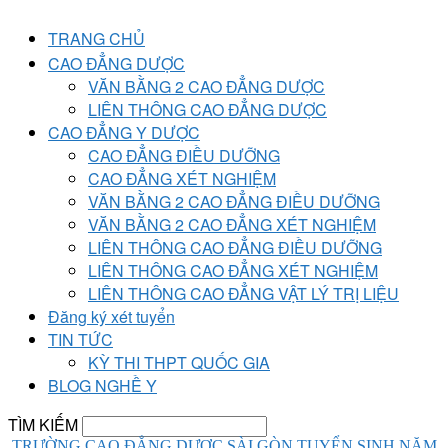
TRANG CHỦ
CAO ĐẲNG DƯỢC
VĂN BẰNG 2 CAO ĐẲNG DƯỢC
LIÊN THÔNG CAO ĐẲNG DƯỢC
CAO ĐẲNG Y DƯỢC
CAO ĐẲNG ĐIỀU DƯỠNG
CAO ĐẲNG XÉT NGHIỆM
VĂN BẰNG 2 CAO ĐẲNG ĐIỀU DƯỠNG
VĂN BẰNG 2 CAO ĐẲNG XÉT NGHIỆM
LIÊN THÔNG CAO ĐẲNG ĐIỀU DƯỠNG
LIÊN THÔNG CAO ĐẲNG XÉT NGHIỆM
LIÊN THÔNG CAO ĐẲNG VẬT LÝ TRỊ LIỆU
Đăng ký xét tuyển
TIN TỨC
KỲ THI THPT QUỐC GIA
BLOG NGHỀ Y
TÌM KIẾM
TRƯỜNG CAO ĐẲNG DƯỢC SÀI GÒN TUYỂN SINH NĂM