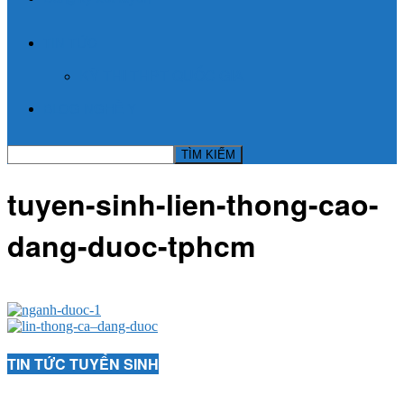
TIN TỨC
KỲ THI THPT QUỐC GIA
BLOG NGHỀ Y
tuyen-sinh-lien-thong-cao-
dang-duoc-tphcm
TIN TỨC TUYỂN SINH