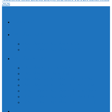
2026
TRANG CHỦ
CAO ĐẲNG DƯỢC
VĂN BẰNG 2 CAO ĐẲNG DƯỢC
LIÊN THÔNG CAO ĐẲNG DƯỢC
CAO ĐẲNG Y DƯỢC
CAO ĐẲNG ĐIỀU DƯỠNG
CAO ĐẲNG XÉT NGHIỆM
VĂN BẰNG 2 CAO ĐẲNG ĐIỀU DƯỠNG
VĂN BẰNG 2 CAO ĐẲNG XÉT NGHIỆM
LIÊN THÔNG CAO ĐẲNG ĐIỀU DƯỠNG
LIÊN THÔNG CAO ĐẲNG XÉT NGHIỆM
LIÊN THÔNG CAO ĐẲNG VẬT LÝ TRỊ LIỆU
Đăng ký xét tuyển