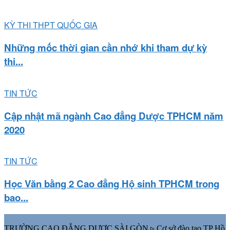
KỲ THI THPT QUỐC GIA
Những mốc thời gian cần nhớ khi tham dự kỳ
thi...
TIN TỨC
Cập nhật mã ngành Cao đẳng Dược TPHCM năm
2020
TIN TỨC
Học Văn bằng 2 Cao đẳng Hộ sinh TPHCM trong
bao...
TRƯỜNG CAO ĐẲNG DƯỢC SÀI GÒN ▹ Cơ sở đào tạo TP Hồ