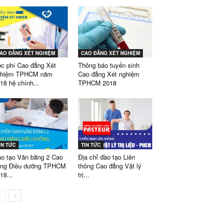
AO ĐẲNG XÉT NGHIỆM
CAO ĐẲNG XÉT NGHIỆM
c phí Cao đẳng Xét
Thông báo tuyển sinh
ghiệm TPHCM năm
Cao đẳng Xét nghiệm
18 hệ chính...
TPHCM 2018
IN TỨC
TIN TỨC
o tạo Văn bằng 2 Cao
Địa chỉ đào tạo Liên
ẳng Điều dưỡng TPHCM
thông Cao đẳng Vật lý
18...
trị...