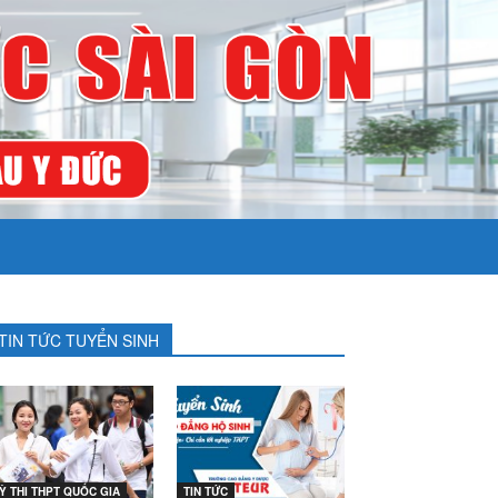
TIN TỨC TUYỂN SINH
Ỳ THI THPT QUỐC GIA
TIN TỨC