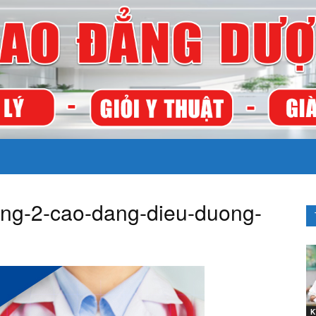
TRƯỜNG
ang-2-cao-dang-dieu-duong-
CAO
K