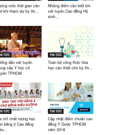
ững mốc thời gian cần
Những điểm cần biết khi
ớ khi tham dự kỳ thi...
xét tuyển Cao đẳng Hộ
sinh...
IN TỨC
TIN TỨC
ớng dẫn xét tuyển
Toàn bộ công thức hóa
ung cấp Y học cổ
học cần thiết cho kỳ thi...
ruyền TPHCM
IN TỨC
TIN TỨC
a chỉ chất lượng học
Cập nhật điểm chuẩn cao
n bằng 2 Cao đẳng
đẳng Y Dược TPHCM
ều...
năm 2018