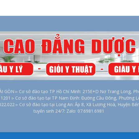
2026
ÒN ▹ Cơ sở đào tạo TP Hồ Chí Minh: 215E+D Nơ Trang Long, Phư
00 1201 ▹ Cơ sở đào tạo tại TP Nam Định: Đường Cầu Đông, Phường 
022.022 ▹ Cơ sở đào tạo tại Long An: Ấp 8, Xã Lương Hoà, Huyện Bế
tuyển sinh 24/7: Zalo: 07.6981.6981