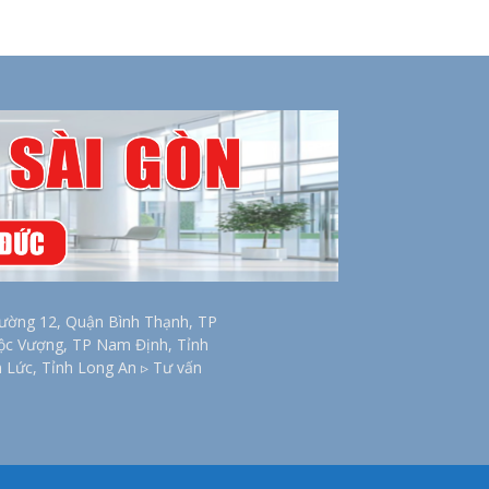
ờng 12, Quận Bình Thạnh, TP
Lộc Vượng, TP Nam Định, Tỉnh
n Lức, Tỉnh Long An ▹ Tư vấn