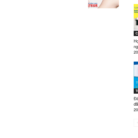
GÒN
C
Họ
TUYỂN
n
20
SINH
T
Đà
đ
20
NĂM