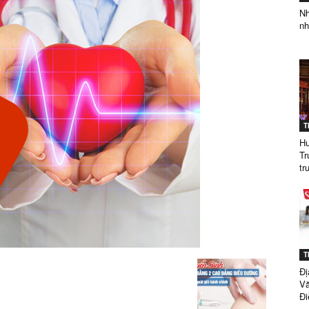
Nh
nh
ĐẲNG
T
DƯỢC
Hư
Tr
t
SÀI
T
Đị
Vă
Đi