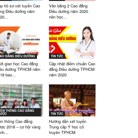
p hồ sơ xét tuyển Cao
Văn bằng 2 Cao đẳng
ng Điều dưỡng năm
Điều dưỡng năm 2020
20...
nên học...
AO ĐẲNG ĐIỀU DƯỠNG
TIN TỨC
ời gian học Cao đẳng
Cập nhật điểm chuẩn Cao
iều dưỡng TPHCM năm
đẳng Điều dưỡng TPHCM
18 bao...
năm 2020
IÊN THÔNG CAO ĐẲNG
ƯỢC
TIN TỨC
ên thông Cao đẳng
Hướng dẫn xét tuyển
ợc 2018 – cơ hội vàng
Trung cấp Y học cổ
nh...
truyền TPHCM