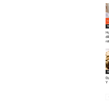
GÒN
T
Họ
TUYỂN
đ
nă
SINH
T
Đị
Y 
NĂM