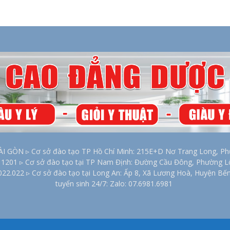
2026
ÒN ▹ Cơ sở đào tạo TP Hồ Chí Minh: 215E+D Nơ Trang Long, Phư
00 1201 ▹ Cơ sở đào tạo tại TP Nam Định: Đường Cầu Đông, Phường 
022.022 ▹ Cơ sở đào tạo tại Long An: Ấp 8, Xã Lương Hoà, Huyện Bế
tuyển sinh 24/7: Zalo: 07.6981.6981