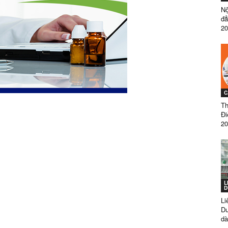
Nộ
đẳ
20
ĐẲNG
C
DƯỢC
Th
Đ
20
SÀI
L
D
Li
Dư
dà