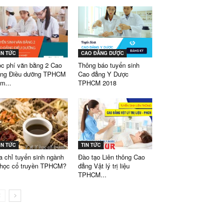
IN TỨC
CAO ĐẲNG DƯỢC
c phí văn bằng 2 Cao
Thông báo tuyển sinh
ẳng Điều dưỡng TPHCM
Cao đẳng Y Dược
m...
TPHCM 2018
IN TỨC
TIN TỨC
a chỉ tuyển sinh ngành
Đào tạo Liên thông Cao
học cổ truyền TPHCM?
đẳng Vật lý trị liệu
TPHCM...