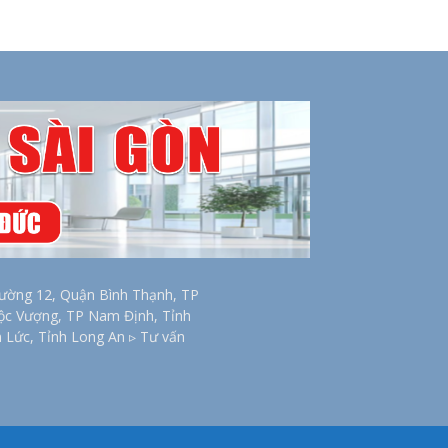
ờng 12, Quận Bình Thạnh, TP
Lộc Vượng, TP Nam Định, Tỉnh
n Lức, Tỉnh Long An ▹ Tư vấn