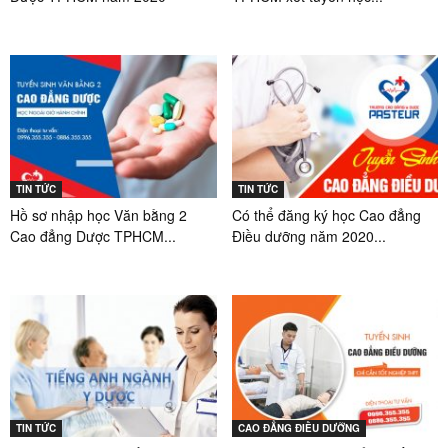
TIN TỨC
TIN TỨC
Hồ sơ nhập học Văn bằng 2
Có thể đăng ký học Cao đẳng
Cao đẳng Dược TPHCM...
Điều dưỡng năm 2020...
TIN TỨC
CAO ĐẲNG ĐIỀU DƯỠNG