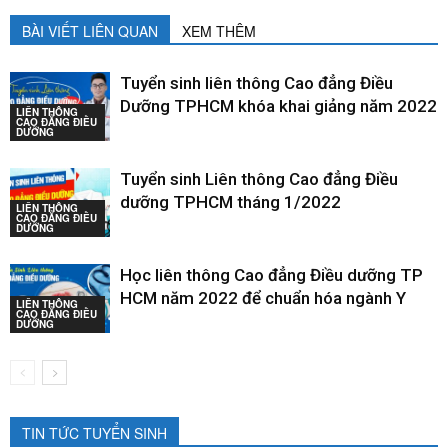
BÀI VIẾT LIÊN QUAN
XEM THÊM
Tuyển sinh liên thông Cao đẳng Điều
Dưỡng TPHCM khóa khai giảng năm 2022
LIÊN THÔNG
CAO ĐẲNG ĐIỀU
DƯỠNG
Tuyển sinh Liên thông Cao đẳng Điều
dưỡng TPHCM tháng 1/2022
LIÊN THÔNG
CAO ĐẲNG ĐIỀU
DƯỠNG
Học liên thông Cao đẳng Điều dưỡng TP
HCM năm 2022 để chuẩn hóa ngành Y
LIÊN THÔNG
CAO ĐẲNG ĐIỀU
DƯỠNG
TIN TỨC TUYỂN SINH