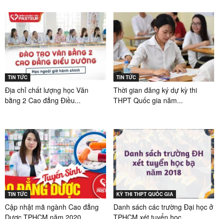
TIN TỨC
TIN TỨC
Địa chỉ chất lượng học Văn
Thời gian đăng ký dự kỳ thi
bằng 2 Cao đẳng Điều...
THPT Quốc gia năm...
TIN TỨC
KỲ THI THPT QUỐC GIA
Cập nhật mã ngành Cao đẳng
Danh sách các trường Đại học ở
Dược TPHCM năm 2020
TPHCM xét tuyển học...