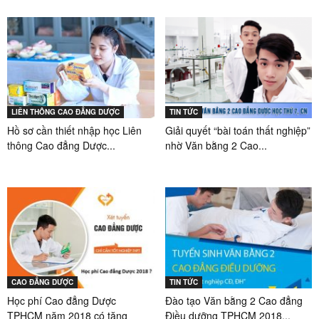
LIÊN THÔNG CAO ĐẲNG DƯỢC
TIN TỨC
Hồ sơ cần thiết nhập học Liên
Giải quyết “bài toán thất nghiệp”
thông Cao đẳng Dược...
nhờ Văn bằng 2 Cao...
CAO ĐẲNG DƯỢC
TIN TỨC
Học phí Cao đẳng Dược
Đào tạo Văn bằng 2 Cao đẳng
TPHCM năm 2018 có tăng
Điều dưỡng TPHCM 2018...