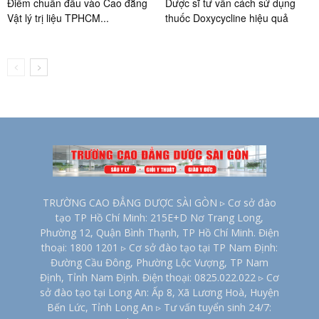
Điểm chuẩn đầu vào Cao đẳng
Dược sĩ tư vấn cách sử dụng
Vật lý trị liệu TPHCM...
thuốc Doxycycline hiệu quả
TRƯỜNG CAO ĐẲNG DƯỢC SÀI GÒN ▹ Cơ sở đào
tạo TP Hồ Chí Minh: 215E+D Nơ Trang Long,
Phường 12, Quận Bình Thạnh, TP Hồ Chí Minh. Điện
thoại: 1800 1201 ▹ Cơ sở đào tạo tại TP Nam Định:
Đường Cầu Đông, Phường Lộc Vượng, TP Nam
Định, Tỉnh Nam Định. Điện thoại: 0825.022.022 ▹ Cơ
sở đào tạo tại Long An: Ấp 8, Xã Lương Hoà, Huyện
Bến Lức, Tỉnh Long An ▹ Tư vấn tuyển sinh 24/7: