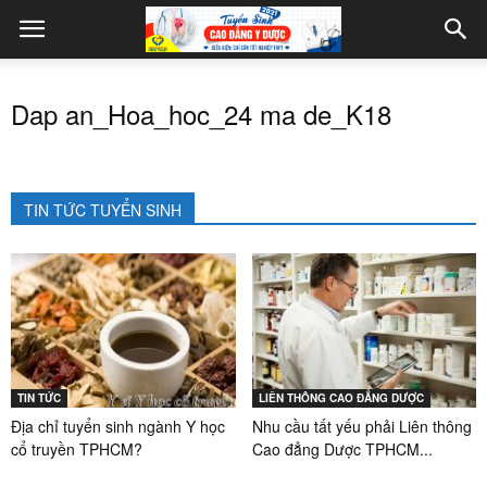
Dap an_Hoa_hoc_24 ma de_K18
TIN TỨC TUYỂN SINH
TIN TỨC
LIÊN THÔNG CAO ĐẲNG DƯỢC
Địa chỉ tuyển sinh ngành Y học
Nhu cầu tất yếu phải Liên thông
cổ truyền TPHCM?
Cao đẳng Dược TPHCM...