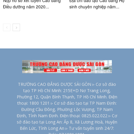
Nộp hồ sơ xét tuyển Cao đẳng
Địa chỉ đào tạo Cao đẳng Hộ
Điều dưỡng năm 2020...
sinh chuyên nghiệp năm...
TRƯỜNG CAO ĐẲNG DƯỢC SÀI GÒN ▹ Cơ sở đào
tạo TP Hồ Chí Minh: 215E+D Nơ Trang Long,
Phường 12, Quận Bình Thạnh, TP Hồ Chí Minh. Điện
thoại: 1800 1201 ▹ Cơ sở đào tạo tại TP Nam Định:
Đường Cầu Đông, Phường Lộc Vượng, TP Nam
Định, Tỉnh Nam Định. Điện thoại: 0825.022.022 ▹ Cơ
sở đào tạo tại Long An: Ấp 8, Xã Lương Hoà, Huyện
Bến Lức, Tỉnh Long An ▹ Tư vấn tuyển sinh 24/7: