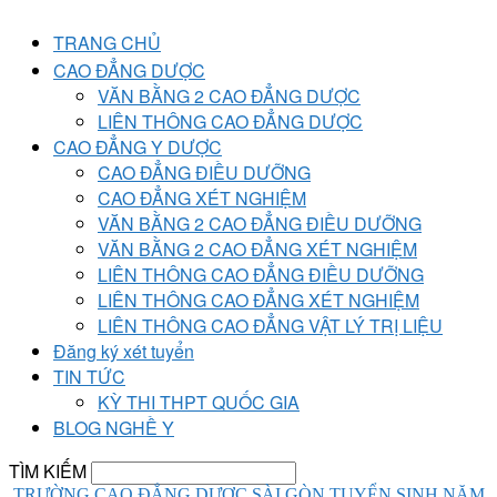
TRANG CHỦ
CAO ĐẲNG DƯỢC
VĂN BẰNG 2 CAO ĐẲNG DƯỢC
LIÊN THÔNG CAO ĐẲNG DƯỢC
CAO ĐẲNG Y DƯỢC
CAO ĐẲNG ĐIỀU DƯỠNG
CAO ĐẲNG XÉT NGHIỆM
VĂN BẰNG 2 CAO ĐẲNG ĐIỀU DƯỠNG
VĂN BẰNG 2 CAO ĐẲNG XÉT NGHIỆM
LIÊN THÔNG CAO ĐẲNG ĐIỀU DƯỠNG
LIÊN THÔNG CAO ĐẲNG XÉT NGHIỆM
LIÊN THÔNG CAO ĐẲNG VẬT LÝ TRỊ LIỆU
Đăng ký xét tuyển
TIN TỨC
KỲ THI THPT QUỐC GIA
BLOG NGHỀ Y
TÌM KIẾM
TRƯỜNG CAO ĐẲNG DƯỢC SÀI GÒN TUYỂN SINH NĂM