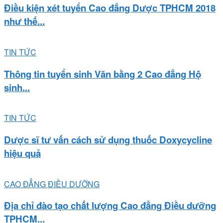
Điều kiện xét tuyển Cao đẳng Dược TPHCM 2018
như thế...
TIN TỨC
Thông tin tuyển sinh Văn bằng 2 Cao đẳng Hộ
sinh...
TIN TỨC
Dược sĩ tư vấn cách sử dụng thuốc Doxycycline
hiệu quả
CAO ĐẲNG ĐIỀU DƯỠNG
Địa chỉ đào tạo chất lượng Cao đẳng Điều dưỡng
TPHCM...