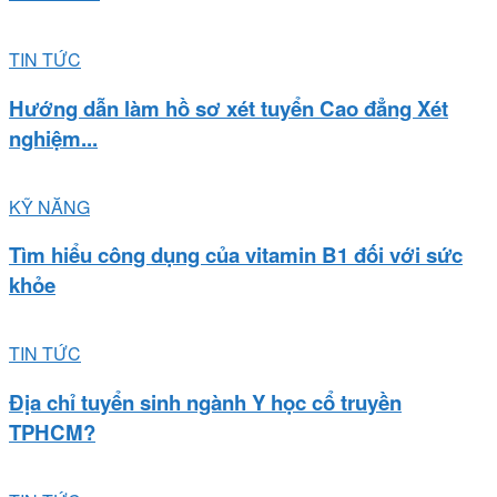
TIN TỨC
Hướng dẫn làm hồ sơ xét tuyển Cao đẳng Xét
nghiệm...
KỸ NĂNG
Tìm hiểu công dụng của vitamin B1 đối với sức
khỏe
TIN TỨC
Địa chỉ tuyển sinh ngành Y học cổ truyền
TPHCM?