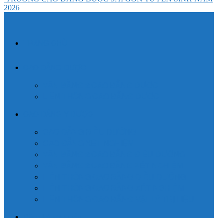
2026
TRANG CHỦ
CAO ĐẲNG DƯỢC
VĂN BẰNG 2 CAO ĐẲNG DƯỢC
LIÊN THÔNG CAO ĐẲNG DƯỢC
CAO ĐẲNG Y DƯỢC
CAO ĐẲNG ĐIỀU DƯỠNG
CAO ĐẲNG XÉT NGHIỆM
VĂN BẰNG 2 CAO ĐẲNG ĐIỀU DƯỠNG
VĂN BẰNG 2 CAO ĐẲNG XÉT NGHIỆM
LIÊN THÔNG CAO ĐẲNG ĐIỀU DƯỠNG
LIÊN THÔNG CAO ĐẲNG XÉT NGHIỆM
LIÊN THÔNG CAO ĐẲNG VẬT LÝ TRỊ LIỆU
Đăng ký xét tuyển