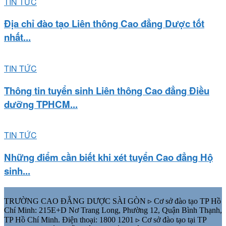
TIN TỨC
Địa chỉ đào tạo Liên thông Cao đẳng Dược tốt
nhất...
TIN TỨC
Thông tin tuyển sinh Liên thông Cao đẳng Điều
dưỡng TPHCM...
TIN TỨC
Những điểm cần biết khi xét tuyển Cao đẳng Hộ
sinh...
TRƯỜNG CAO ĐẲNG DƯỢC SÀI GÒN ▹ Cơ sở đào tạo TP Hồ
Chí Minh: 215E+D Nơ Trang Long, Phường 12, Quận Bình Thạnh,
TP Hồ Chí Minh. Điện thoại: 1800 1201 ▹ Cơ sở đào tạo tại TP