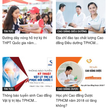
TIN TỨC
CAO ĐẲNG ĐIỀU DƯỠNG
Đường dây nóng hỗ trợ kỳ thi
Địa chỉ đào tạo chất lượng Cao
THPT Quốc gia năm...
đẳng Điều dưỡng TPHCM...
TIN TỨC
CAO ĐẲNG DƯỢC
Thông báo tuyển sinh Cao đẳng
Học phí Cao đẳng Dược
Vật lý trị liệu TPHCM...
TPHCM năm 2018 có tăng
không?