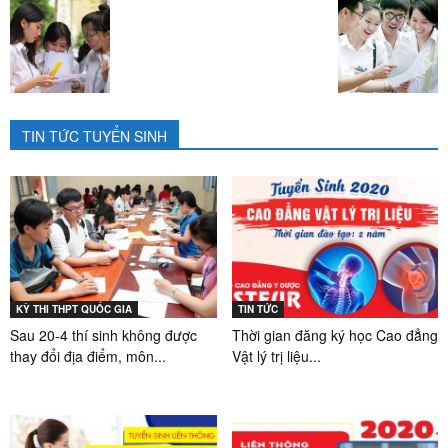
TIN TỨC TUYỂN SINH
KỲ THI THPT QUỐC GIA
TIN TỨC
Sau 20-4 thí sinh không được
Thời gian đăng ký học Cao đẳng
thay đổi địa điểm, môn...
Vật lý trị liệu...