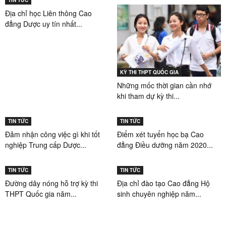
TIN TỨC
Địa chỉ học Liên thông Cao
đẳng Dược uy tín nhất...
KỲ THI THPT QUỐC GIA
Những mốc thời gian cần nhớ
khi tham dự kỳ thi...
TIN TỨC
TIN TỨC
Đảm nhận công việc gì khi tốt
Điểm xét tuyển học bạ Cao
nghiệp Trung cấp Dược...
đẳng Điều dưỡng năm 2020...
TIN TỨC
TIN TỨC
Đường dây nóng hỗ trợ kỳ thi
Địa chỉ đào tạo Cao đẳng Hộ
THPT Quốc gia năm...
sinh chuyên nghiệp năm...