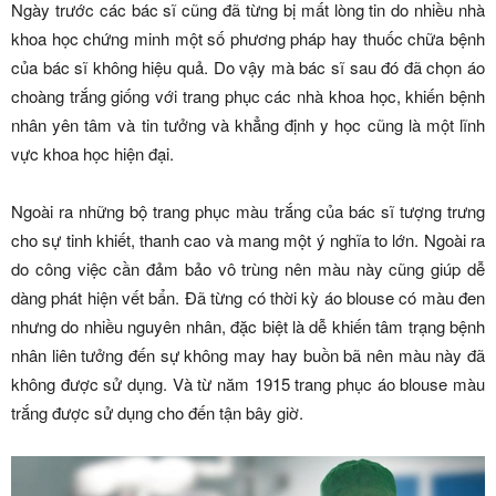
Ngày trước các bác sĩ cũng đã từng bị mất lòng tin do nhiều nhà
khoa học chứng minh một số phương pháp hay thuốc chữa bệnh
của bác sĩ không hiệu quả. Do vậy mà bác sĩ sau đó đã chọn áo
choàng trắng giống với trang phục các nhà khoa học, khiến bệnh
nhân yên tâm và tin tưởng và khẳng định y học cũng là một lĩnh
vực khoa học hiện đại.
Ngoài ra những bộ trang phục màu trắng của bác sĩ tượng trưng
cho sự tinh khiết, thanh cao và mang một ý nghĩa to lớn. Ngoài ra
do công việc cần đảm bảo vô trùng nên màu này cũng giúp dễ
dàng phát hiện vết bẩn. Đã từng có thời kỳ áo blouse có màu đen
nhưng do nhiều nguyên nhân, đặc biệt là dễ khiến tâm trạng bệnh
nhân liên tưởng đến sự không may hay buồn bã nên màu này đã
không được sử dụng. Và từ năm 1915 trang phục áo blouse màu
trắng được sử dụng cho đến tận bây giờ.