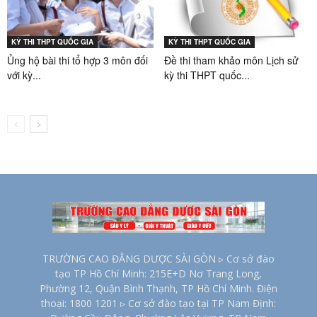
KỲ THI THPT QUỐC GIA
KỲ THI THPT QUỐC GIA
Ủng hộ bài thi tổ hợp 3 môn đối
Đề thi tham khảo môn Lịch sử
với kỳ...
kỳ thi THPT quốc...
TRƯỜNG CAO ĐẲNG DƯỢC SÀI GÒN ▹ Cơ sở đào
tạo TP Hồ Chí Minh: 215E+D Nơ Trang Long,
Phường 12, Quận Bình Thạnh, TP Hồ Chí Minh. Điện
thoại: 1800 1201 ▹ Cơ sở đào tạo tại TP Nam Định: