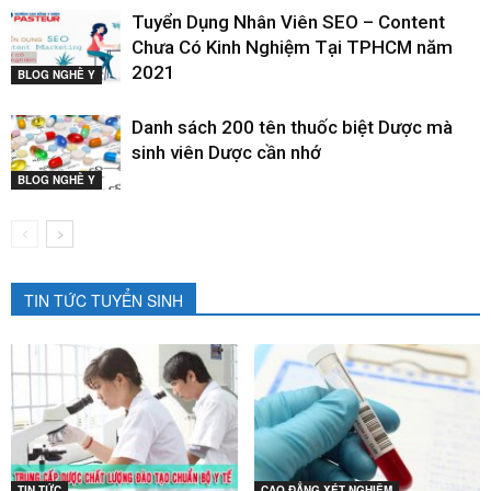
Tuyển Dụng Nhân Viên SEO – Content
Chưa Có Kinh Nghiệm Tại TPHCM năm
2021
BLOG NGHỀ Y
Danh sách 200 tên thuốc biệt Dược mà
sinh viên Dược cần nhớ
BLOG NGHỀ Y
TIN TỨC TUYỂN SINH
TIN TỨC
CAO ĐẲNG XÉT NGHIỆM