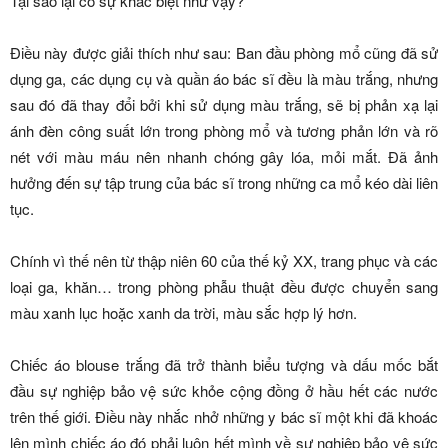
Tại sao lại có sự khác biệt như vậy?
Điều này được giải thích như sau: Ban đầu phòng mổ cũng đã sử
dụng ga, các dụng cụ và quần áo bác sĩ đều là màu trắng, nhưng
sau đó đã thay đổi bởi khi sử dụng màu trắng, sẽ bị phản xạ lại
ánh đèn công suất lớn trong phòng mổ và tương phản lớn và rõ
nét với màu máu nên nhanh chóng gây lóa, mỏi mắt. Đã ảnh
hưởng đến sự tập trung của bác sĩ trong những ca mổ kéo dài liên
tục.
Chính vì thế nên từ thập niên 60 của thế kỷ XX, trang phục và các
loại ga, khăn… trong phòng phẫu thuật đều được chuyển sang
màu xanh lục hoặc xanh da trời, màu sắc hợp lý hơn.
Chiếc áo blouse trắng đã trở thành biểu tượng và dấu mốc bắt
đầu sự nghiệp bảo vệ sức khỏe cộng đồng ở hầu hết các nước
trên thế giới. Điều này nhắc nhở những y bác sĩ một khi đã khoác
lên mình chiếc áo đó phải luôn hết mình về sự nghiệp bảo vệ sức