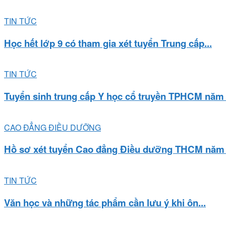
TIN TỨC
Học hết lớp 9 có tham gia xét tuyển Trung cấp...
TIN TỨC
Tuyển sinh trung cấp Y học cổ truyền TPHCM năm
CAO ĐẲNG ĐIỀU DƯỠNG
Hồ sơ xét tuyển Cao đẳng Điều dưỡng THCM năm 2
TIN TỨC
Văn học và những tác phẩm cần lưu ý khi ôn...