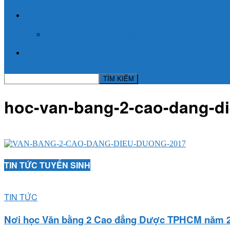
TIN TỨC
KỲ THI THPT QUỐC GIA
BLOG NGHỀ Y
hoc-van-bang-2-cao-dang-d
TIN TỨC TUYỂN SINH
TIN TỨC
Nơi học Văn bằng 2 Cao đẳng Dược TPHCM năm 20