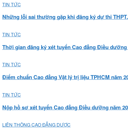
TIN TỨC
Những lỗi sai thường gặp khi đăng ký dự thi THPT.
TIN TỨC
Thời gian đăng ký xét tuyển Cao đẳng Điều dưỡng 
TIN TỨC
Điểm chuẩn Cao đẳng Vật lý trị liệu TPHCM năm 20
TIN TỨC
Nộp hồ sơ xét tuyển Cao đẳng Điều dưỡng năm 202
LIÊN THÔNG CAO ĐẲNG DƯỢC