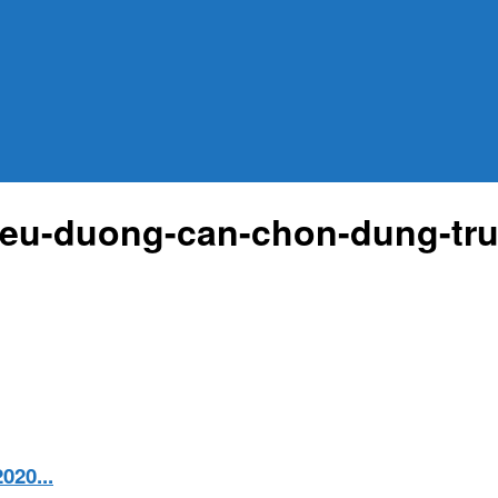
ieu-duong-can-chon-dung-tr
20...