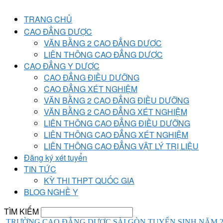
TRANG CHỦ
CAO ĐẲNG DƯỢC
VĂN BẰNG 2 CAO ĐẲNG DƯỢC
LIÊN THÔNG CAO ĐẲNG DƯỢC
CAO ĐẲNG Y DƯỢC
CAO ĐẲNG ĐIỀU DƯỠNG
CAO ĐẲNG XÉT NGHIỆM
VĂN BẰNG 2 CAO ĐẲNG ĐIỀU DƯỠNG
VĂN BẰNG 2 CAO ĐẲNG XÉT NGHIỆM
LIÊN THÔNG CAO ĐẲNG ĐIỀU DƯỠNG
LIÊN THÔNG CAO ĐẲNG XÉT NGHIỆM
LIÊN THÔNG CAO ĐẲNG VẬT LÝ TRỊ LIỆU
Đăng ký xét tuyển
TIN TỨC
KỲ THI THPT QUỐC GIA
BLOG NGHỀ Y
TÌM KIẾM
TRƯỜNG CAO ĐẲNG DƯỢC SÀI GÒN TUYỂN SINH NĂM 2