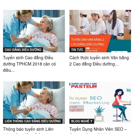
CAO ĐẲNG ĐIỀU DƯỠNG
TIN TỨC
Tuyển sinh Cao đẳng Điều
Cách thức tuyển sinh Văn bằng
dưỡng TPHCM 2018 cần có
2 Cao đẳng Điều dưỡng...
điều...
LIÊN THÔNG CAO ĐẲNG ĐIỀU DƯỠNG
BLOG NGHỀ Y
Thông báo tuyển sinh Liên
Tuyển Dụng Nhân Viên SEO –