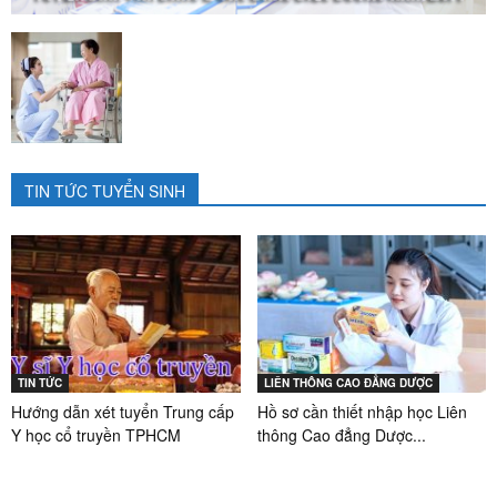
TIN TỨC TUYỂN SINH
TIN TỨC
LIÊN THÔNG CAO ĐẲNG DƯỢC
Hướng dẫn xét tuyển Trung cấp
Hồ sơ cần thiết nhập học Liên
Y học cổ truyền TPHCM
thông Cao đẳng Dược...