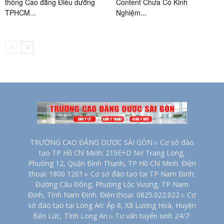
thông Cao đẳng Điều dưỡng
Content Chưa Có Kinh
TPHCM...
Nghiệm...
TRƯỜNG CAO ĐẲNG DƯỢC SÀI GÒN ▹ Cơ sở đào
tạo TP Hồ Chí Minh: 215E+D Nơ Trang Long,
Phường 12, Quận Bình Thạnh, TP Hồ Chí Minh. Điện
thoại: 1800 1201 ▹ Cơ sở đào tạo tại TP Nam Định:
Đường Cầu Đông, Phường Lộc Vượng, TP Nam
Định, Tỉnh Nam Định. Điện thoại: 0825.022.022 ▹ Cơ
sở đào tạo tại Long An: Ấp 8, Xã Lương Hoà, Huyện
Bến Lức, Tỉnh Long An ▹ Tư vấn tuyển sinh 24/7: