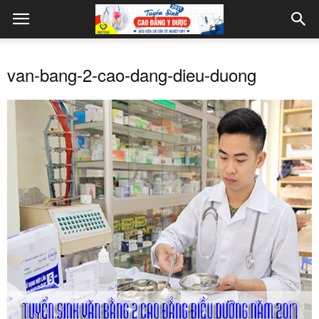
van-bang-2-cao-dang-dieu-duong