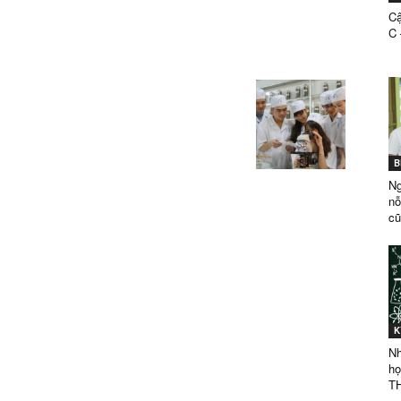
Cậ
C 
ĐẲNG
B
DƯỢC
Ng
nỗ
cũ
SÀI
K
Nh
họ
TH