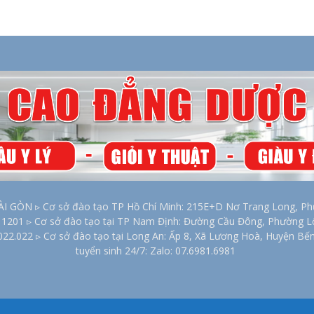
2026
ÒN ▹ Cơ sở đào tạo TP Hồ Chí Minh: 215E+D Nơ Trang Long, Phư
00 1201 ▹ Cơ sở đào tạo tại TP Nam Định: Đường Cầu Đông, Phường 
022.022 ▹ Cơ sở đào tạo tại Long An: Ấp 8, Xã Lương Hoà, Huyện Bế
tuyển sinh 24/7: Zalo: 07.6981.6981