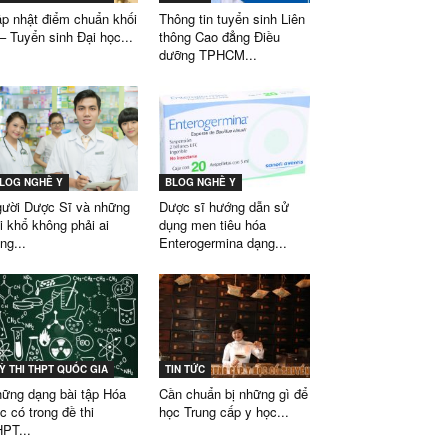
p nhật điểm chuẩn khối
Thông tin tuyển sinh Liên
– Tuyển sinh Đại học...
thông Cao đẳng Điều
dưỡng TPHCM...
LOG NGHỀ Y
BLOG NGHỀ Y
ười Dược Sĩ và những
Dược sĩ hướng dẫn sử
i khổ không phải ai
dụng men tiêu hóa
ng...
Enterogermina dạng...
Ỳ THI THPT QUỐC GIA
TIN TỨC
ững dạng bài tập Hóa
Cần chuẩn bị những gì để
c có trong đề thi
học Trung cấp y học...
PT...