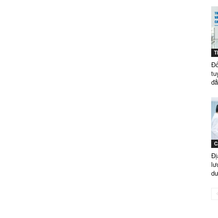
GÒN
T
Đố
TUYỂN
tu
đẳ
SINH
C
Đị
lư
dư
NĂM