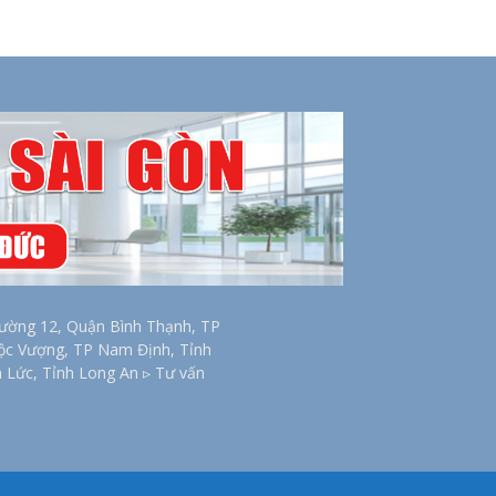
ờng 12, Quận Bình Thạnh, TP
Lộc Vượng, TP Nam Định, Tỉnh
n Lức, Tỉnh Long An ▹ Tư vấn