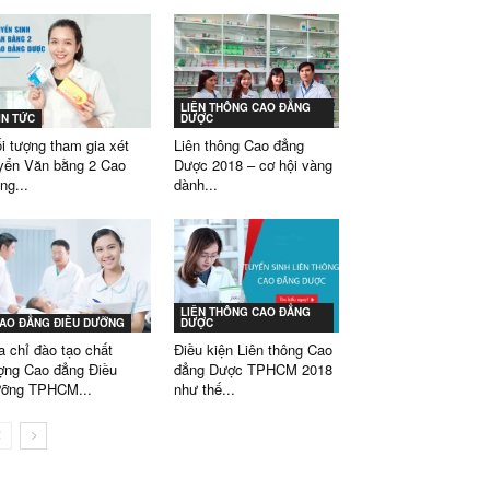
LIÊN THÔNG CAO ĐẲNG
IN TỨC
DƯỢC
i tượng tham gia xét
Liên thông Cao đẳng
yển Văn bằng 2 Cao
Dược 2018 – cơ hội vàng
ng...
dành...
LIÊN THÔNG CAO ĐẲNG
AO ĐẲNG ĐIỀU DƯỠNG
DƯỢC
a chỉ đào tạo chất
Điều kiện Liên thông Cao
ợng Cao đẳng Điều
đẳng Dược TPHCM 2018
ỡng TPHCM...
như thế...