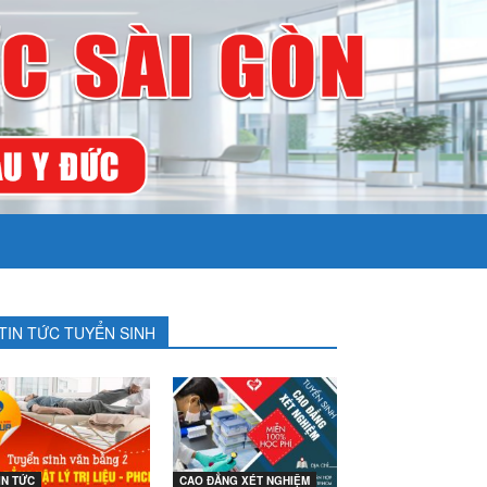
TIN TỨC TUYỂN SINH
IN TỨC
CAO ĐẲNG XÉT NGHIỆM