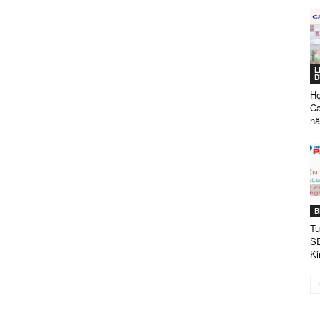
GÒN
L
D
Họ
TUYỂN
C
nă
SINH
B
Tu
SE
Ki
NĂM