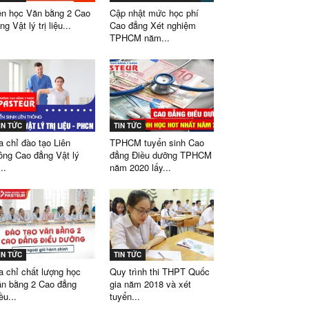
n học Văn bằng 2 Cao
Cập nhật mức học phí
ng Vật lý trị liệu...
Cao đẳng Xét nghiệm
TPHCM năm...
IN TỨC
TIN TỨC
a chỉ đào tạo Liên
TPHCM tuyển sinh Cao
ông Cao đẳng Vật lý
đẳng Điều dưỡng TPHCM
...
năm 2020 lấy...
IN TỨC
TIN TỨC
a chỉ chất lượng học
Quy trình thi THPT Quốc
n bằng 2 Cao đẳng
gia năm 2018 và xét
ều...
tuyển...