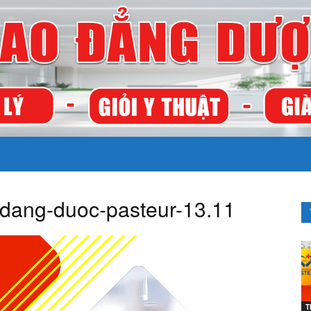
TRƯỜNG
-dang-duoc-pasteur-13.11
CAO
T