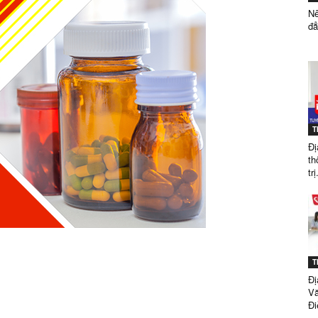
Nê
đẳ
ĐẲNG
T
DƯỢC
Đị
th
trị
SÀI
T
Đị
Vă
Đi