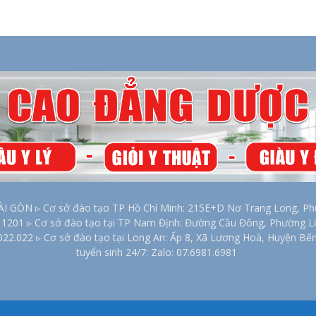
2026
ÒN ▹ Cơ sở đào tạo TP Hồ Chí Minh: 215E+D Nơ Trang Long, Phư
00 1201 ▹ Cơ sở đào tạo tại TP Nam Định: Đường Cầu Đông, Phường 
022.022 ▹ Cơ sở đào tạo tại Long An: Ấp 8, Xã Lương Hoà, Huyện Bế
tuyển sinh 24/7: Zalo: 07.6981.6981