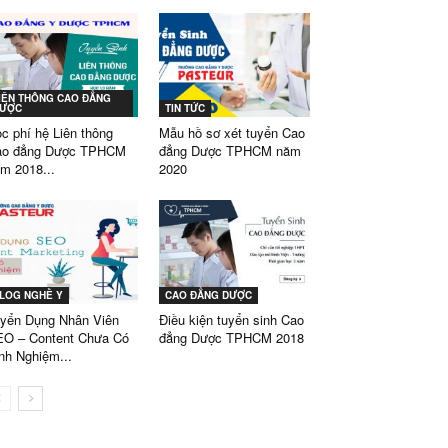
IÊN THÔNG CAO ĐẲNG
ƯỢC
TIN TỨC
c phí hệ Liên thông
Mẫu hồ sơ xét tuyển Cao
ao đẳng Dược TPHCM
đẳng Dược TPHCM năm
m 2018...
2020
LOG NGHỀ Y
CAO ĐẲNG DƯỢC
yển Dụng Nhân Viên
Điều kiện tuyển sinh Cao
O – Content Chưa Có
đẳng Dược TPHCM 2018
nh Nghiệm...