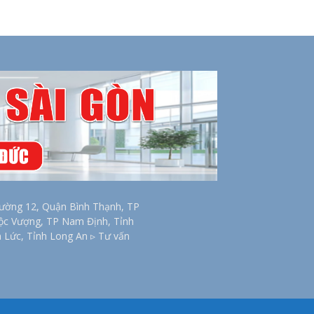
ờng 12, Quận Bình Thạnh, TP
Lộc Vượng, TP Nam Định, Tỉnh
n Lức, Tỉnh Long An ▹ Tư vấn