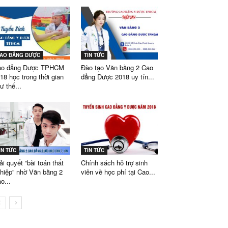
AO ĐẲNG DƯỢC
TIN TỨC
ao đẳng Dược TPHCM
Đào tạo Văn bằng 2 Cao
18 học trong thời gian
đẳng Dược 2018 uy tín...
ư thế...
IN TỨC
TIN TỨC
ải quyết “bài toán thất
Chính sách hỗ trợ sinh
hiệp” nhờ Văn bằng 2
viên về học phí tại Cao...
o...