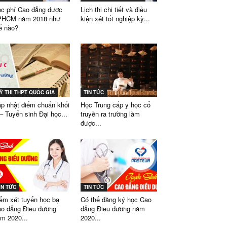
c phí Cao đẳng dược
Lịch thi chi tiết và điều
PHCM năm 2018 như
kiện xét tốt nghiệp kỳ...
ế nào?
Ỳ THI THPT QUỐC GIA
TIN TỨC
p nhật điểm chuẩn khối
Học Trung cấp y học cổ
– Tuyển sinh Đại học...
truyền ra trường làm
được...
IN TỨC
TIN TỨC
ểm xét tuyển học bạ
Có thể đăng ký học Cao
o đẳng Điều dưỡng
đẳng Điều dưỡng năm
m 2020...
2020...