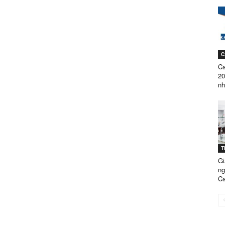
GÒN
C
C
TUYỂN
20
nh
SINH
T
Gi
ng
Ca
NĂM