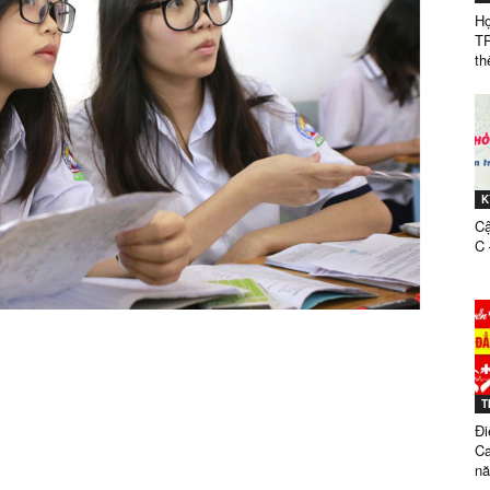
Họ
T
th
ĐẲNG
K
DƯỢC
Cậ
C 
SÀI
T
Đi
Ca
nă