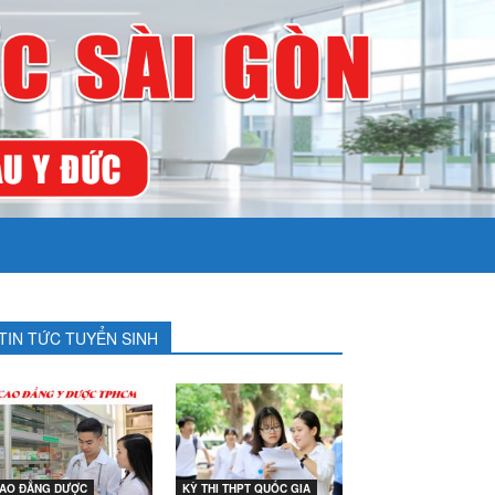
TIN TỨC TUYỂN SINH
AO ĐẲNG DƯỢC
KỲ THI THPT QUỐC GIA