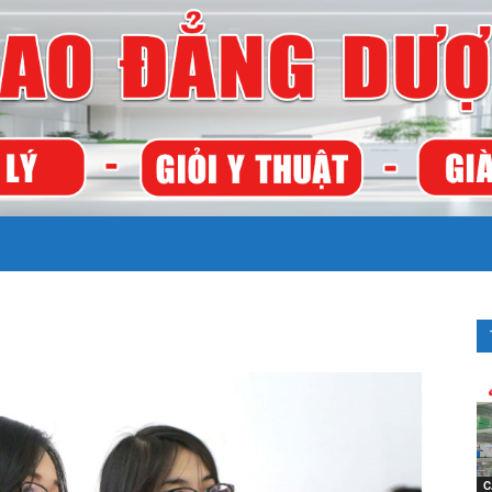
TRƯỜNG
CAO
C