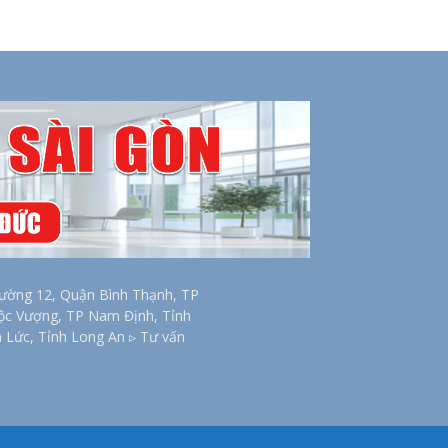
ờng 12, Quận Bình Thạnh, TP
Lộc Vượng, TP Nam Định, Tỉnh
n Lức, Tỉnh Long An ▹ Tư vấn