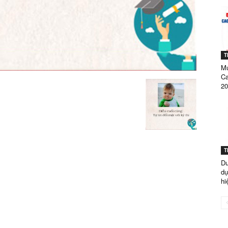
GÒN
T
Mứ
TUYỂN
Ca
20
SINH
T
Dư
dụ
hi
NĂM