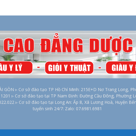
2026
ÒN ▹ Cơ sở đào tạo TP Hồ Chí Minh: 215E+D Nơ Trang Long, Phư
00 1201 ▹ Cơ sở đào tạo tại TP Nam Định: Đường Cầu Đông, Phường 
022.022 ▹ Cơ sở đào tạo tại Long An: Ấp 8, Xã Lương Hoà, Huyện Bế
tuyển sinh 24/7: Zalo: 07.6981.6981