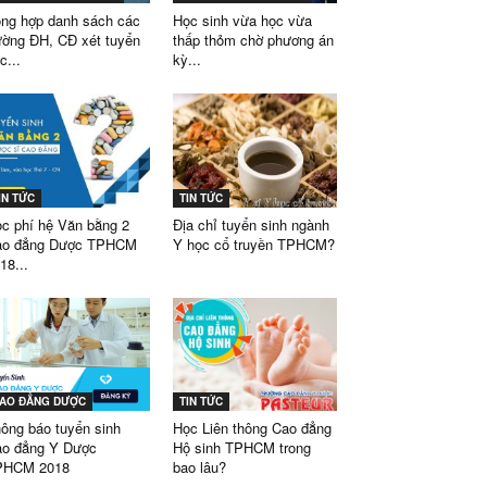
ng hợp danh sách các
Học sinh vừa học vừa
ường ĐH, CĐ xét tuyển
thấp thỏm chờ phương án
c...
kỳ...
IN TỨC
TIN TỨC
c phí hệ Văn bằng 2
Địa chỉ tuyển sinh ngành
ao đẳng Dược TPHCM
Y học cổ truyền TPHCM?
18...
AO ĐẲNG DƯỢC
TIN TỨC
ông báo tuyển sinh
Học Liên thông Cao đẳng
o đẳng Y Dược
Hộ sinh TPHCM trong
PHCM 2018
bao lâu?