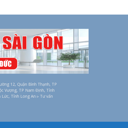
ờng 12, Quận Bình Thạnh, TP
Lộc Vượng, TP Nam Định, Tỉnh
n Lức, Tỉnh Long An ▹ Tư vấn