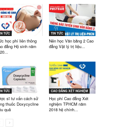
IN TỨC
TIN TỨC
c học phí liên thông
Nên học Văn bằng 2 Cao
o đẳng Hộ sinh năm
đẳng Vật lý trị liệu...
20...
IN TỨC
CAO ĐẲNG XÉT NGHIỆM
ợc sĩ tư vấn cách sử
Học phí Cao đẳng Xét
ng thuốc Doxycycline
nghiệm TPHCM năm
ệu quả
2018 hệ chính...