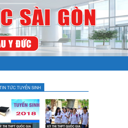
TIN TỨC TUYỂN SINH
Ỳ THI THPT QUỐC GIA
KỲ THI THPT QUỐC GIA