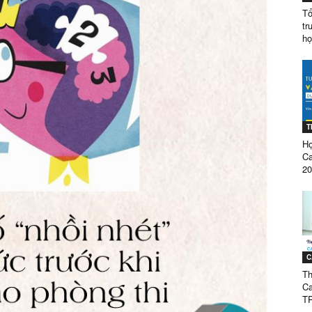
Tổ
tr
họ
ĐẲNG
T
DƯỢC
Họ
C
20
SÀI
C
Th
Ca
T