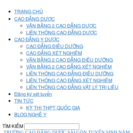
TRANG CHỦ
CAO ĐẲNG DƯỢC
VĂN BẰNG 2 CAO ĐẲNG DƯỢC
LIÊN THÔNG CAO ĐẲNG DƯỢC
CAO ĐẲNG Y DƯỢC
CAO ĐẲNG ĐIỀU DƯỠNG
CAO ĐẲNG XÉT NGHIỆM
VĂN BẰNG 2 CAO ĐẲNG ĐIỀU DƯỠNG
VĂN BẰNG 2 CAO ĐẲNG XÉT NGHIỆM
LIÊN THÔNG CAO ĐẲNG ĐIỀU DƯỠNG
LIÊN THÔNG CAO ĐẲNG XÉT NGHIỆM
LIÊN THÔNG CAO ĐẲNG VẬT LÝ TRỊ LIỆU
Đăng ký xét tuyển
TIN TỨC
KỲ THI THPT QUỐC GIA
BLOG NGHỀ Y
TÌM KIẾM
TRƯỜNG CAO ĐẲNG DƯỢC SÀI GÒN TUYỂN SINH NĂM