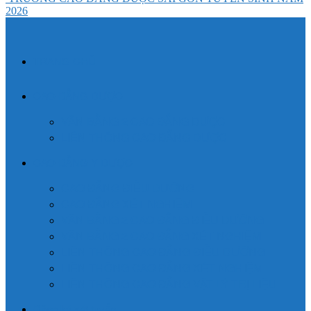
2026
TRANG CHỦ
CAO ĐẲNG DƯỢC
VĂN BẰNG 2 CAO ĐẲNG DƯỢC
LIÊN THÔNG CAO ĐẲNG DƯỢC
CAO ĐẲNG Y DƯỢC
CAO ĐẲNG ĐIỀU DƯỠNG
CAO ĐẲNG XÉT NGHIỆM
VĂN BẰNG 2 CAO ĐẲNG ĐIỀU DƯỠNG
VĂN BẰNG 2 CAO ĐẲNG XÉT NGHIỆM
LIÊN THÔNG CAO ĐẲNG ĐIỀU DƯỠNG
LIÊN THÔNG CAO ĐẲNG XÉT NGHIỆM
LIÊN THÔNG CAO ĐẲNG VẬT LÝ TRỊ LIỆU
Đăng ký xét tuyển