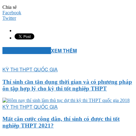
Chia sẻ
Facebook
Twitter
BÀI VIẾT LIÊN QUAN
XEM THÊM
KỲ THI THPT QUỐC GIA
Thí sinh cần tận dụng thời gian và có phương pháp
ôn tập hợp lý cho kỳ thi tốt nghiệp THPT
KỲ THI THPT QUỐC GIA
Mất căn cước công dân, thí sinh có được thi tốt
nghiệp THPT 2021?