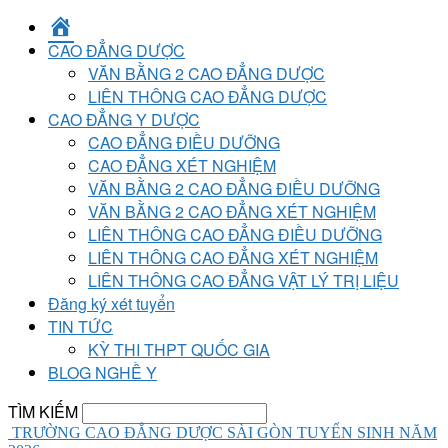
TRANG
CHỦ
CAO ĐẲNG DƯỢC
VĂN BẰNG 2 CAO ĐẲNG DƯỢC
LIÊN THÔNG CAO ĐẲNG DƯỢC
CAO ĐẲNG Y DƯỢC
CAO ĐẲNG ĐIỀU DƯỠNG
CAO ĐẲNG XÉT NGHIỆM
VĂN BẰNG 2 CAO ĐẲNG ĐIỀU DƯỠNG
VĂN BẰNG 2 CAO ĐẲNG XÉT NGHIỆM
LIÊN THÔNG CAO ĐẲNG ĐIỀU DƯỠNG
LIÊN THÔNG CAO ĐẲNG XÉT NGHIỆM
LIÊN THÔNG CAO ĐẲNG VẬT LÝ TRỊ LIỆU
Đăng ký xét tuyển
TIN TỨC
KỲ THI THPT QUỐC GIA
BLOG NGHỀ Y
TÌM KIẾM
TRƯỜNG CAO ĐẲNG DƯỢC SÀI GÒN TUYỂN SINH NĂM