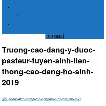
TIN TỨC
KỲ THI THPT QUỐC GIA
BLOG NGHỀ Y
Truong-cao-dang-y-duoc-
pasteur-tuyen-sinh-lien-
thong-cao-dang-ho-sinh-
2019