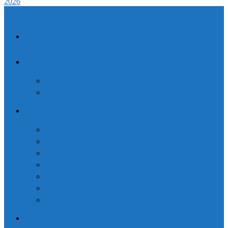
2026
TRANG
CHỦ
CAO ĐẲNG DƯỢC
VĂN BẰNG 2 CAO ĐẲNG DƯỢC
LIÊN THÔNG CAO ĐẲNG DƯỢC
CAO ĐẲNG Y DƯỢC
CAO ĐẲNG ĐIỀU DƯỠNG
CAO ĐẲNG XÉT NGHIỆM
VĂN BẰNG 2 CAO ĐẲNG ĐIỀU DƯỠNG
VĂN BẰNG 2 CAO ĐẲNG XÉT NGHIỆM
LIÊN THÔNG CAO ĐẲNG ĐIỀU DƯỠNG
LIÊN THÔNG CAO ĐẲNG XÉT NGHIỆM
LIÊN THÔNG CAO ĐẲNG VẬT LÝ TRỊ LIỆU
Đăng ký xét tuyển