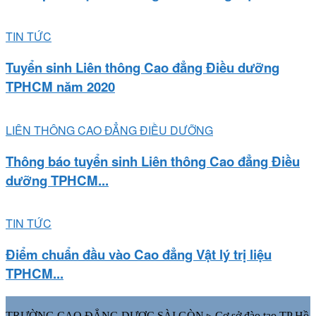
TIN TỨC
Tuyển sinh Liên thông Cao đẳng Điều dưỡng
TPHCM năm 2020
LIÊN THÔNG CAO ĐẲNG ĐIỀU DƯỠNG
Thông báo tuyển sinh Liên thông Cao đẳng Điều
dưỡng TPHCM...
TIN TỨC
Điểm chuẩn đầu vào Cao đẳng Vật lý trị liệu
TPHCM...
TRƯỜNG CAO ĐẲNG DƯỢC SÀI GÒN ▹ Cơ sở đào tạo TP Hồ