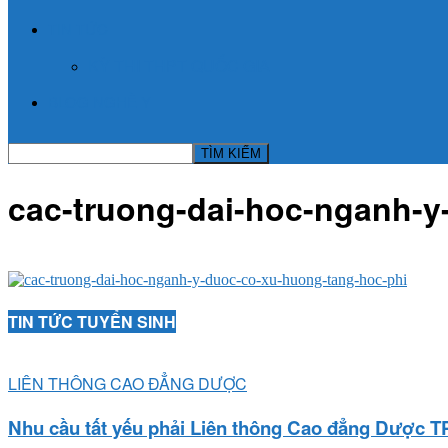
TIN TỨC
KỲ THI THPT QUỐC GIA
BLOG NGHỀ Y
cac-truong-dai-hoc-nganh-y
TIN TỨC TUYỂN SINH
LIÊN THÔNG CAO ĐẲNG DƯỢC
Nhu cầu tất yếu phải Liên thông Cao đẳng Dược T