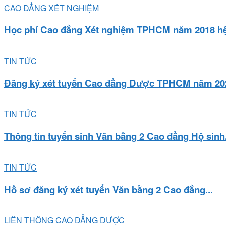
CAO ĐẲNG XÉT NGHIỆM
Học phí Cao đẳng Xét nghiệm TPHCM năm 2018 hệ 
TIN TỨC
Đăng ký xét tuyển Cao đẳng Dược TPHCM năm 202
TIN TỨC
Thông tin tuyển sinh Văn bằng 2 Cao đẳng Hộ sinh.
TIN TỨC
Hồ sơ đăng ký xét tuyển Văn bằng 2 Cao đẳng...
LIÊN THÔNG CAO ĐẲNG DƯỢC