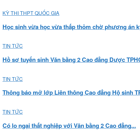
KỲ THI THPT QUỐC GIA
Học sinh vừa học vừa thấp thỏm chờ phương án kỳ
TIN TỨC
Hồ sơ tuyển sinh Văn bằng 2 Cao đẳng Dược TPH
TIN TỨC
Thông báo mở lớp Liên thông Cao đẳng Hộ sinh T
TIN TỨC
Có lo ngại thất nghiệp với Văn bằng 2 Cao đẳng...