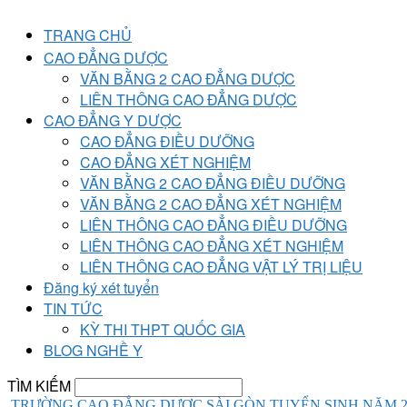
TRANG CHỦ
CAO ĐẲNG DƯỢC
VĂN BẰNG 2 CAO ĐẲNG DƯỢC
LIÊN THÔNG CAO ĐẲNG DƯỢC
CAO ĐẲNG Y DƯỢC
CAO ĐẲNG ĐIỀU DƯỠNG
CAO ĐẲNG XÉT NGHIỆM
VĂN BẰNG 2 CAO ĐẲNG ĐIỀU DƯỠNG
VĂN BẰNG 2 CAO ĐẲNG XÉT NGHIỆM
LIÊN THÔNG CAO ĐẲNG ĐIỀU DƯỠNG
LIÊN THÔNG CAO ĐẲNG XÉT NGHIỆM
LIÊN THÔNG CAO ĐẲNG VẬT LÝ TRỊ LIỆU
Đăng ký xét tuyển
TIN TỨC
KỲ THI THPT QUỐC GIA
BLOG NGHỀ Y
TÌM KIẾM
TRƯỜNG CAO ĐẲNG DƯỢC SÀI GÒN TUYỂN SINH NĂM 2