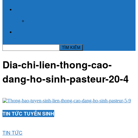
TIN TỨC
KỲ THI THPT QUỐC GIA
BLOG NGHỀ Y
Dia-chi-lien-thong-cao-
dang-ho-sinh-pasteur-20-4
TIN TỨC TUYỂN SINH
TIN TỨC