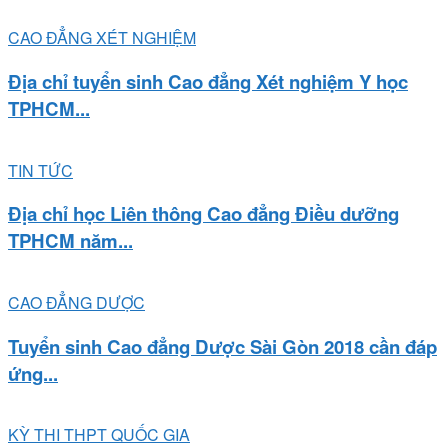
CAO ĐẲNG XÉT NGHIỆM
Địa chỉ tuyển sinh Cao đẳng Xét nghiệm Y học
TPHCM...
TIN TỨC
Địa chỉ học Liên thông Cao đẳng Điều dưỡng
TPHCM năm...
CAO ĐẲNG DƯỢC
Tuyển sinh Cao đẳng Dược Sài Gòn 2018 cần đáp
ứng...
KỲ THI THPT QUỐC GIA