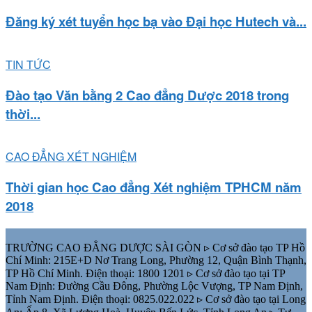
Đăng ký xét tuyển học bạ vào Đại học Hutech và...
TIN TỨC
Đào tạo Văn bằng 2 Cao đẳng Dược 2018 trong
thời...
CAO ĐẲNG XÉT NGHIỆM
Thời gian học Cao đẳng Xét nghiệm TPHCM năm
2018
TRƯỜNG CAO ĐẲNG DƯỢC SÀI GÒN ▹ Cơ sở đào tạo TP Hồ
Chí Minh: 215E+D Nơ Trang Long, Phường 12, Quận Bình Thạnh,
TP Hồ Chí Minh. Điện thoại: 1800 1201 ▹ Cơ sở đào tạo tại TP
Nam Định: Đường Cầu Đông, Phường Lộc Vượng, TP Nam Định,
Tỉnh Nam Định. Điện thoại: 0825.022.022 ▹ Cơ sở đào tạo tại Long