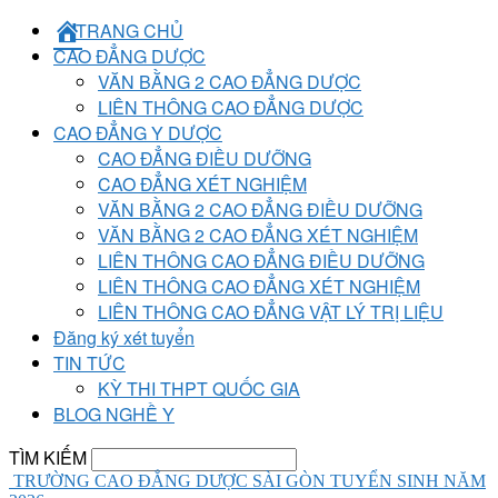
TRANG CHỦ
CAO ĐẲNG DƯỢC
VĂN BẰNG 2 CAO ĐẲNG DƯỢC
LIÊN THÔNG CAO ĐẲNG DƯỢC
CAO ĐẲNG Y DƯỢC
CAO ĐẲNG ĐIỀU DƯỠNG
CAO ĐẲNG XÉT NGHIỆM
VĂN BẰNG 2 CAO ĐẲNG ĐIỀU DƯỠNG
VĂN BẰNG 2 CAO ĐẲNG XÉT NGHIỆM
LIÊN THÔNG CAO ĐẲNG ĐIỀU DƯỠNG
LIÊN THÔNG CAO ĐẲNG XÉT NGHIỆM
LIÊN THÔNG CAO ĐẲNG VẬT LÝ TRỊ LIỆU
Đăng ký xét tuyển
TIN TỨC
KỲ THI THPT QUỐC GIA
BLOG NGHỀ Y
TÌM KIẾM
TRƯỜNG CAO ĐẲNG DƯỢC SÀI GÒN TUYỂN SINH NĂM