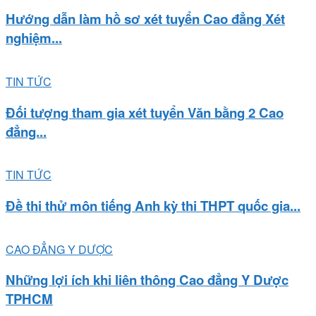
Hướng dẫn làm hồ sơ xét tuyển Cao đẳng Xét
nghiệm...
TIN TỨC
Đối tượng tham gia xét tuyển Văn bằng 2 Cao
đẳng...
TIN TỨC
Đề thi thử môn tiếng Anh kỳ thi THPT quốc gia...
CAO ĐẲNG Y DƯỢC
Những lợi ích khi liên thông Cao đẳng Y Dược
TPHCM