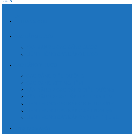
2026
TRANG CHỦ
CAO ĐẲNG DƯỢC
VĂN BẰNG 2 CAO ĐẲNG DƯỢC
LIÊN THÔNG CAO ĐẲNG DƯỢC
CAO ĐẲNG Y DƯỢC
CAO ĐẲNG ĐIỀU DƯỠNG
CAO ĐẲNG XÉT NGHIỆM
VĂN BẰNG 2 CAO ĐẲNG ĐIỀU DƯỠNG
VĂN BẰNG 2 CAO ĐẲNG XÉT NGHIỆM
LIÊN THÔNG CAO ĐẲNG ĐIỀU DƯỠNG
LIÊN THÔNG CAO ĐẲNG XÉT NGHIỆM
LIÊN THÔNG CAO ĐẲNG VẬT LÝ TRỊ LIỆU
Đăng ký xét tuyển