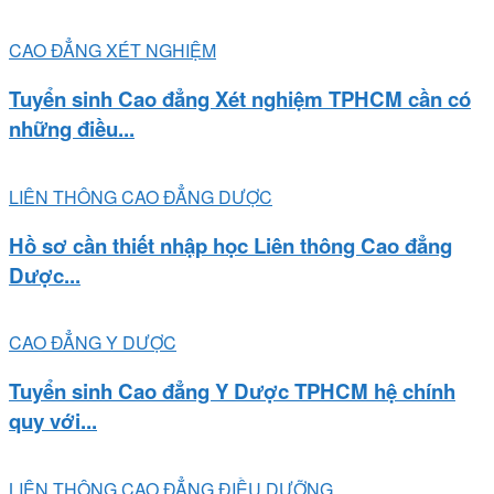
CAO ĐẲNG XÉT NGHIỆM
Tuyển sinh Cao đẳng Xét nghiệm TPHCM cần có
những điều...
LIÊN THÔNG CAO ĐẲNG DƯỢC
Hồ sơ cần thiết nhập học Liên thông Cao đẳng
Dược...
CAO ĐẲNG Y DƯỢC
Tuyển sinh Cao đẳng Y Dược TPHCM hệ chính
quy với...
LIÊN THÔNG CAO ĐẲNG ĐIỀU DƯỠNG