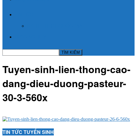
TIN TỨC
KỲ THI THPT QUỐC GIA
BLOG NGHỀ Y
Tuyen-sinh-lien-thong-cao-
dang-dieu-duong-pasteur-
30-3-560x
TIN TỨC TUYỂN SINH