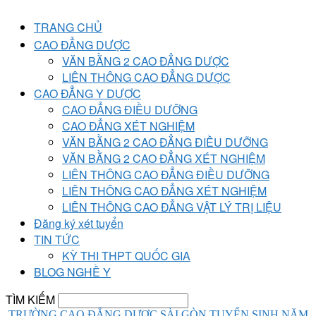
TRANG CHỦ
CAO ĐẲNG DƯỢC
VĂN BẰNG 2 CAO ĐẲNG DƯỢC
LIÊN THÔNG CAO ĐẲNG DƯỢC
CAO ĐẲNG Y DƯỢC
CAO ĐẲNG ĐIỀU DƯỠNG
CAO ĐẲNG XÉT NGHIỆM
VĂN BẰNG 2 CAO ĐẲNG ĐIỀU DƯỠNG
VĂN BẰNG 2 CAO ĐẲNG XÉT NGHIỆM
LIÊN THÔNG CAO ĐẲNG ĐIỀU DƯỠNG
LIÊN THÔNG CAO ĐẲNG XÉT NGHIỆM
LIÊN THÔNG CAO ĐẲNG VẬT LÝ TRỊ LIỆU
Đăng ký xét tuyển
TIN TỨC
KỲ THI THPT QUỐC GIA
BLOG NGHỀ Y
TÌM KIẾM
TRƯỜNG CAO ĐẲNG DƯỢC SÀI GÒN TUYỂN SINH NĂM