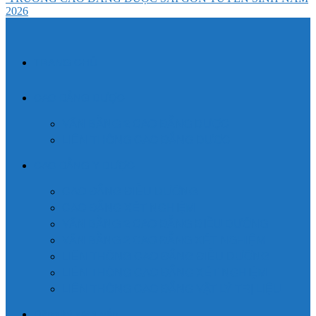
2026
TRANG CHỦ
CAO ĐẲNG DƯỢC
VĂN BẰNG 2 CAO ĐẲNG DƯỢC
LIÊN THÔNG CAO ĐẲNG DƯỢC
CAO ĐẲNG Y DƯỢC
CAO ĐẲNG ĐIỀU DƯỠNG
CAO ĐẲNG XÉT NGHIỆM
VĂN BẰNG 2 CAO ĐẲNG ĐIỀU DƯỠNG
VĂN BẰNG 2 CAO ĐẲNG XÉT NGHIỆM
LIÊN THÔNG CAO ĐẲNG ĐIỀU DƯỠNG
LIÊN THÔNG CAO ĐẲNG XÉT NGHIỆM
LIÊN THÔNG CAO ĐẲNG VẬT LÝ TRỊ LIỆU
Đăng ký xét tuyển