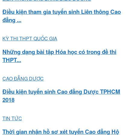
Điều kiện tham gia tuyển sinh Liên thông Cao
đẳng ...
KỲ THI THPT QUỐC GIA
Những dạng bài tập Hóa học có trong đề thi
THPT...
CAO ĐẲNG DƯỢC
Điều kiện tuyển sinh Cao đẳng Dược TPHCM
2018
TIN TỨC
Thời gian nhận hồ sơ xét tuyển Cao đẳng Hộ