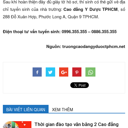
Sau khi hoàn thiện đầy đủ giấy tờ hồ sơ, thí sinh có thể gửi về địa
chỉ tuyển sinh của nhà trường:
Cao đẳng Y Dược TPHCM
, số
288 Đỗ Xuân Hợp, Phước Long A, Quận 9 TPHCM.
Điện thoại tư vấn tuyển sinh: 0996.355.355 – 0886.355.355
Nguồn: truongcaodangyduoctphcm.net
BÀI VIẾT LIÊN QUAN
XEM THÊM
Thời gian đào tạo văn bằng 2 Cao đẳng