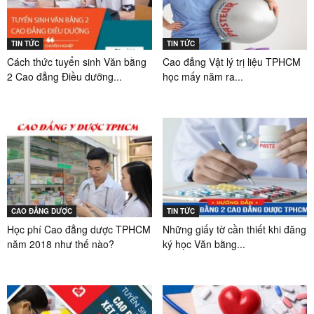
TIN TỨC
TIN TỨC
Cách thức tuyển sinh Văn bằng
Cao đẳng Vật lý trị liệu TPHCM
2 Cao đẳng Điều dưỡng...
học mấy năm ra...
CAO ĐẲNG DƯỢC
TIN TỨC
Học phí Cao đẳng dược TPHCM
Những giấy tờ cần thiết khi đăng
năm 2018 như thế nào?
ký học Văn bằng...