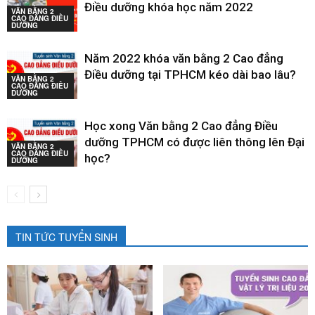
Điều dưỡng khóa học năm 2022
VĂN BẰNG 2
CAO ĐẲNG ĐIỀU
DƯỠNG
Năm 2022 khóa văn bằng 2 Cao đẳng
Điều dưỡng tại TPHCM kéo dài bao lâu?
VĂN BẰNG 2
CAO ĐẲNG ĐIỀU
DƯỠNG
Học xong Văn bằng 2 Cao đẳng Điều
dưỡng TPHCM có được liên thông lên Đại
VĂN BẰNG 2
CAO ĐẲNG ĐIỀU
học?
DƯỠNG
TIN TỨC TUYỂN SINH