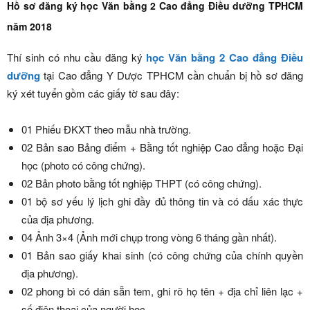
Hồ sơ đăng ký học Văn bằng 2 Cao đẳng Điều dưỡng TPHCM
năm 2018
Thí sinh có nhu cầu đăng ký
học Văn bằng 2 Cao đẳng Điều
dưỡng
tại Cao đẳng Y Dược TPHCM cần chuẩn bị hồ sơ đăng
ký xét tuyển gồm các giấy tờ sau đây:
01 Phiếu ĐKXT theo mẫu nhà trường.
02 Bản sao Bảng điểm + Bằng tốt nghiệp Cao đẳng hoặc Đại
học (photo có công chứng).
02 Bản photo bằng tốt nghiệp THPT (có công chứng).
01 bộ sơ yếu lý lịch ghi đầy đủ thông tin và có dấu xác thực
của địa phương.
04 Ảnh 3×4 (Ảnh mới chụp trong vòng 6 tháng gần nhất).
01 Bản sao giấy khai sinh (có công chứng của chính quyền
địa phương).
02 phong bì có dán sẵn tem, ghi rõ họ tên + địa chỉ liên lạc +
số điện thoại của người học.