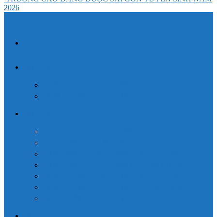
2026
TRANG CHỦ
CAO ĐẲNG DƯỢC
VĂN BẰNG 2 CAO ĐẲNG DƯỢC
LIÊN THÔNG CAO ĐẲNG DƯỢC
CAO ĐẲNG Y DƯỢC
CAO ĐẲNG ĐIỀU DƯỠNG
CAO ĐẲNG XÉT NGHIỆM
VĂN BẰNG 2 CAO ĐẲNG ĐIỀU DƯỠNG
VĂN BẰNG 2 CAO ĐẲNG XÉT NGHIỆM
LIÊN THÔNG CAO ĐẲNG ĐIỀU DƯỠNG
LIÊN THÔNG CAO ĐẲNG XÉT NGHIỆM
LIÊN THÔNG CAO ĐẲNG VẬT LÝ TRỊ LIỆU
Đăng ký xét tuyển