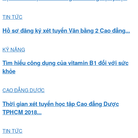
TIN TỨC
Hồ sơ đăng ký xét tuyển Văn bằng 2 Cao đẳng...
KỸ NĂNG
Tìm hiểu công dụng của vitamin B1 đối với sức
khỏe
CAO ĐẲNG DƯỢC
Thời gian xét tuyển học tập Cao đẳng Dược
TPHCM 2018...
TIN TỨC