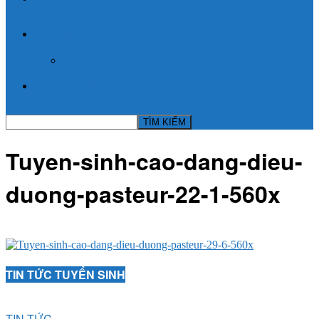
TIN TỨC
KỲ THI THPT QUỐC GIA
BLOG NGHỀ Y
Tuyen-sinh-cao-dang-dieu-
duong-pasteur-22-1-560x
TIN TỨC TUYỂN SINH
TIN TỨC