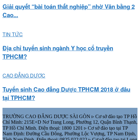
Giải quyết “bài toán thất nghiệp” nhờ Văn bằng 2
Cao...
TIN TỨC
Địa chỉ tuyển sinh ngành Y học cổ truyền
TPHCM?
CAO ĐẲNG DƯỢC
Tuyển sinh Cao đẳng Dược TPHCM 2018 ở đâu
tại TPHCM?
TRƯỜNG CAO ĐẲNG DƯỢC SÀI GÒN ▹ Cơ sở đào tạo TP Hồ
Chí Minh: 215E+D Nơ Trang Long, Phường 12, Quận Bình Thạnh,
TP Hồ Chí Minh. Điện thoại: 1800 1201 ▹ Cơ sở đào tạo tại TP
Nam Định: Đường Cầu Đông, Phường Lộc Vượng, TP Nam Định,
Tỉnh Nam Định. Điện thoại: 0825.022.022 ▹ Cơ sở đào tạo tại Long