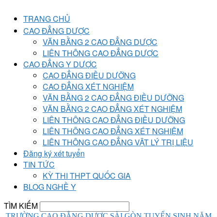
TRANG CHỦ
CAO ĐẲNG DƯỢC
VĂN BẰNG 2 CAO ĐẲNG DƯỢC
LIÊN THÔNG CAO ĐẲNG DƯỢC
CAO ĐẲNG Y DƯỢC
CAO ĐẲNG ĐIỀU DƯỠNG
CAO ĐẲNG XÉT NGHIỆM
VĂN BẰNG 2 CAO ĐẲNG ĐIỀU DƯỠNG
VĂN BẰNG 2 CAO ĐẲNG XÉT NGHIỆM
LIÊN THÔNG CAO ĐẲNG ĐIỀU DƯỠNG
LIÊN THÔNG CAO ĐẲNG XÉT NGHIỆM
LIÊN THÔNG CAO ĐẲNG VẬT LÝ TRỊ LIỆU
Đăng ký xét tuyển
TIN TỨC
KỲ THI THPT QUỐC GIA
BLOG NGHỀ Y
TÌM KIẾM
TRƯỜNG CAO ĐẲNG DƯỢC SÀI GÒN TUYỂN SINH NĂM