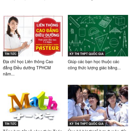
TIN TỨC
KỲ THI THPT QUỐC GIA
Địa chỉ học Liên thông Cao
Giúp các bạn học thuộc các
đẳng Điều dưỡng TPHCM
công thức lượng giác bằng...
năm...
TIN TỨC
KỲ THI THPT QUỐC GIA