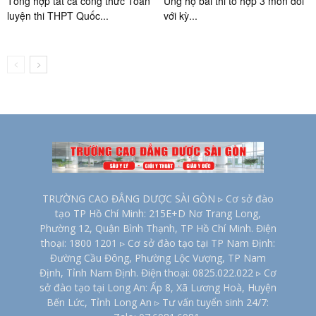
Tổng hợp tất cả công thức Toán
Ủng hộ bài thi tổ hợp 3 môn đối
luyện thi THPT Quốc...
với kỳ...
TRƯỜNG CAO ĐẲNG DƯỢC SÀI GÒN ▹ Cơ sở đào
tạo TP Hồ Chí Minh: 215E+D Nơ Trang Long,
Phường 12, Quận Bình Thạnh, TP Hồ Chí Minh. Điện
thoại: 1800 1201 ▹ Cơ sở đào tạo tại TP Nam Định:
Đường Cầu Đông, Phường Lộc Vượng, TP Nam
Định, Tỉnh Nam Định. Điện thoại: 0825.022.022 ▹ Cơ
sở đào tạo tại Long An: Ấp 8, Xã Lương Hoà, Huyện
Bến Lức, Tỉnh Long An ▹ Tư vấn tuyển sinh 24/7: