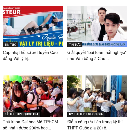
TIN TỨC
TIN TỨC
Cập nhật hồ sơ xét tuyển Cao
Giải quyết “bài toán thất nghiệp”
đẳng Vật lý trị...
nhờ Văn bằng 2 Cao...
KỲ THI THPT QUỐC GIA
KỲ THI THPT QUỐC GIA
Thủ khoa Đại học Mở TPHCM
Điểm cộng ưu tiên trong kỳ thi
sẽ nhận được 200% học...
THPT Quốc gia 2018...