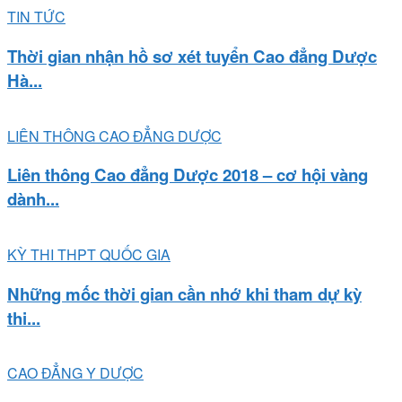
TIN TỨC
Thời gian nhận hồ sơ xét tuyển Cao đẳng Dược
Hà...
LIÊN THÔNG CAO ĐẲNG DƯỢC
Liên thông Cao đẳng Dược 2018 – cơ hội vàng
dành...
KỲ THI THPT QUỐC GIA
Những mốc thời gian cần nhớ khi tham dự kỳ
thi...
CAO ĐẲNG Y DƯỢC