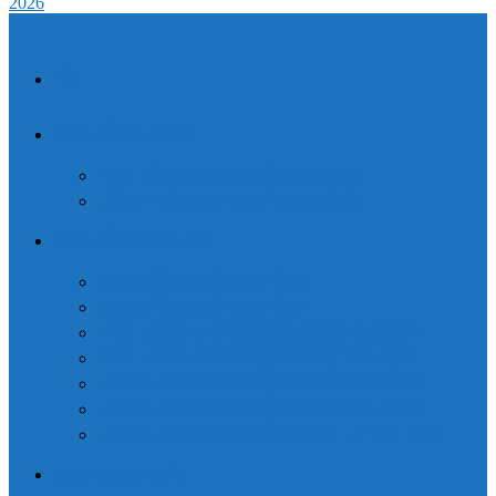
2026
TRANG
CHỦ
CAO ĐẲNG DƯỢC
VĂN BẰNG 2 CAO ĐẲNG DƯỢC
LIÊN THÔNG CAO ĐẲNG DƯỢC
CAO ĐẲNG Y DƯỢC
CAO ĐẲNG ĐIỀU DƯỠNG
CAO ĐẲNG XÉT NGHIỆM
VĂN BẰNG 2 CAO ĐẲNG ĐIỀU DƯỠNG
VĂN BẰNG 2 CAO ĐẲNG XÉT NGHIỆM
LIÊN THÔNG CAO ĐẲNG ĐIỀU DƯỠNG
LIÊN THÔNG CAO ĐẲNG XÉT NGHIỆM
LIÊN THÔNG CAO ĐẲNG VẬT LÝ TRỊ LIỆU
Đăng ký xét tuyển