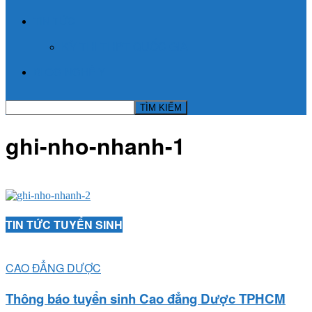
TIN TỨC
KỲ THI THPT QUỐC GIA
BLOG NGHỀ Y
ghi-nho-nhanh-1
TIN TỨC TUYỂN SINH
CAO ĐẲNG DƯỢC
Thông báo tuyển sinh Cao đẳng Dược TPHCM