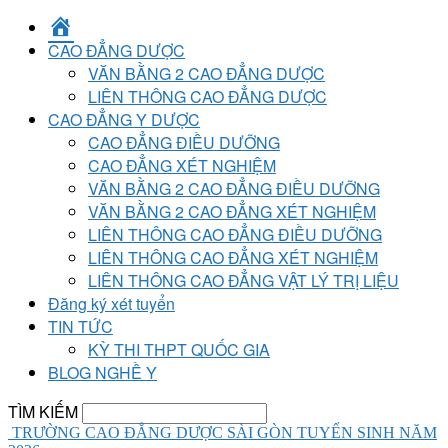
TRANG
CHỦ
CAO ĐẲNG DƯỢC
VĂN BẰNG 2 CAO ĐẲNG DƯỢC
LIÊN THÔNG CAO ĐẲNG DƯỢC
CAO ĐẲNG Y DƯỢC
CAO ĐẲNG ĐIỀU DƯỠNG
CAO ĐẲNG XÉT NGHIỆM
VĂN BẰNG 2 CAO ĐẲNG ĐIỀU DƯỠNG
VĂN BẰNG 2 CAO ĐẲNG XÉT NGHIỆM
LIÊN THÔNG CAO ĐẲNG ĐIỀU DƯỠNG
LIÊN THÔNG CAO ĐẲNG XÉT NGHIỆM
LIÊN THÔNG CAO ĐẲNG VẬT LÝ TRỊ LIỆU
Đăng ký xét tuyển
TIN TỨC
KỲ THI THPT QUỐC GIA
BLOG NGHỀ Y
TÌM KIẾM
TRƯỜNG CAO ĐẲNG DƯỢC SÀI GÒN TUYỂN SINH NĂM