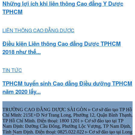
Những lợi ích khi liên thông Cao đẳng Y Dược
TPHCM
LIÊN THÔNG CAO ĐẲNG DƯỢC
Điều kiện Liên thông Cao đẳng Dược TPHCM
2018 như thế...
TIN TỨC
TPHCM tuyển sinh Cao đẳng Điều dưỡng TPHCM
năm 2020 lấy...
TRƯỜNG CAO ĐẲNG DƯỢC SÀI GÒN ▹ Cơ sở đào tạo TP Hồ
Chí Minh: 215E+D Nơ Trang Long, Phường 12, Quận Bình Thạnh,
TP Hồ Chí Minh. Điện thoại: 1800 1201 ▹ Cơ sở đào tạo tại TP
Nam Định: Đường Cầu Đông, Phường Lộc Vượng, TP Nam Định,
Tỉnh Nam Định. Điện thoại: 0825.022.022 ▹ Cơ sở đào tạo tại Long