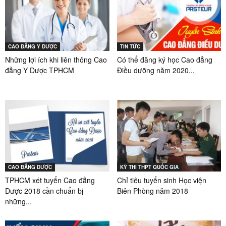
CAO ĐẲNG Y DƯỢC
TIN TỨC
Những lợi ích khi liên thông Cao
Có thể đăng ký học Cao đẳng
đẳng Y Dược TPHCM
Điều dưỡng năm 2020...
CAO ĐẲNG DƯỢC
KỲ THI THPT QUỐC GIA
TPHCM xét tuyển Cao đẳng
Chỉ tiêu tuyển sinh Học viện
Dược 2018 cần chuẩn bị
Biên Phòng năm 2018
những...