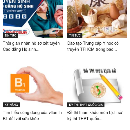
TIN TỨC
TIN TỨC
Thời gian nhận hồ sơ xét tuyển
Đào tạo Trung cấp Y học cổ
Cao đẳng Hộ sinh...
truyền TPHCM trong bao...
KỸ NĂNG
KỲ THI THPT QUỐC GIA
Tìm hiểu công dụng của vitamin
Đề thi tham khảo môn Lịch sử
B1 đối với sức khỏe
kỳ thi THPT quốc...