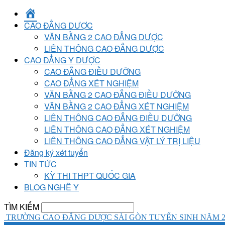
TRANG
CHỦ
CAO ĐẲNG DƯỢC
VĂN BẰNG 2 CAO ĐẲNG DƯỢC
LIÊN THÔNG CAO ĐẲNG DƯỢC
CAO ĐẲNG Y DƯỢC
CAO ĐẲNG ĐIỀU DƯỠNG
CAO ĐẲNG XÉT NGHIỆM
VĂN BẰNG 2 CAO ĐẲNG ĐIỀU DƯỠNG
VĂN BẰNG 2 CAO ĐẲNG XÉT NGHIỆM
LIÊN THÔNG CAO ĐẲNG ĐIỀU DƯỠNG
LIÊN THÔNG CAO ĐẲNG XÉT NGHIỆM
LIÊN THÔNG CAO ĐẲNG VẬT LÝ TRỊ LIỆU
Đăng ký xét tuyển
TIN TỨC
KỲ THI THPT QUỐC GIA
BLOG NGHỀ Y
TÌM KIẾM
TRƯỜNG CAO ĐẲNG DƯỢC SÀI GÒN TUYỂN SINH NĂM 2