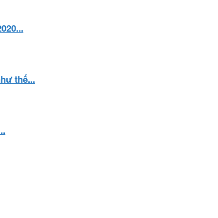
20...
ư thế...
..