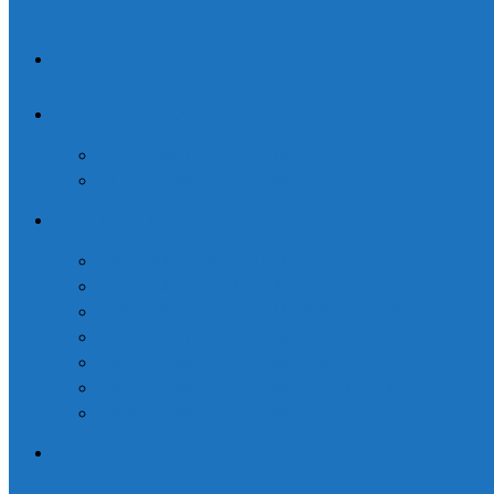
TRANG
CHỦ
CAO ĐẲNG DƯỢC
VĂN BẰNG 2 CAO ĐẲNG DƯỢC
LIÊN THÔNG CAO ĐẲNG DƯỢC
CAO ĐẲNG Y DƯỢC
CAO ĐẲNG ĐIỀU DƯỠNG
CAO ĐẲNG XÉT NGHIỆM
VĂN BẰNG 2 CAO ĐẲNG ĐIỀU DƯỠNG
VĂN BẰNG 2 CAO ĐẲNG XÉT NGHIỆM
LIÊN THÔNG CAO ĐẲNG ĐIỀU DƯỠNG
LIÊN THÔNG CAO ĐẲNG XÉT NGHIỆM
LIÊN THÔNG CAO ĐẲNG VẬT LÝ TRỊ LIỆU
Đăng ký xét tuyển