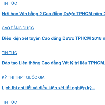
TIN TỨC
Nơi học Văn bằng 2 Cao đẳng Dược TPHCM năm 20
CAO ĐẲNG DƯỢC
Điều kiện xét tuyển Cao đẳng Dược TPHCM 2018 nh
TIN TỨC
Đào tạo Liên thông Cao đẳng Vật lý trị liệu TPHCM.
KỲ THI THPT QUỐC GIA
Lịch thi chi tiết và điều kiện xét tốt nghiệp kỳ...
TIN TỨC