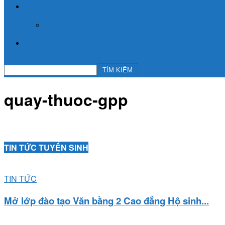
TIN TỨC
KỲ THI THPT QUỐC GIA
BLOG NGHỀ Y
quay-thuoc-gpp
TIN TỨC TUYỂN SINH
TIN TỨC
Mở lớp đào tạo Văn bằng 2 Cao đẳng Hộ sinh...