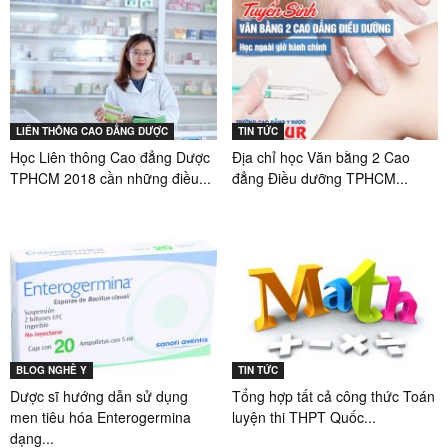
LIÊN THÔNG CAO ĐẲNG DƯỢC
TIN TỨC
Học Liên thông Cao đẳng Dược
Địa chỉ học Văn bằng 2 Cao
TPHCM 2018 cần những điều...
đẳng Điều dưỡng TPHCM...
BLOG NGHỀ Y
TIN TỨC
Dược sĩ hướng dẫn sử dụng
Tổng hợp tất cả công thức Toán
men tiêu hóa Enterogermina
luyện thi THPT Quốc...
dạng...