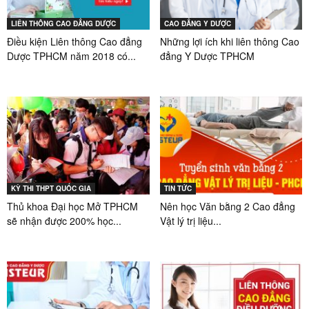
LIÊN THÔNG CAO ĐẲNG DƯỢC
CAO ĐẲNG Y DƯỢC
Điều kiện Liên thông Cao đẳng
Những lợi ích khi liên thông Cao
Dược TPHCM năm 2018 có...
đẳng Y Dược TPHCM
KỲ THI THPT QUỐC GIA
TIN TỨC
Thủ khoa Đại học Mở TPHCM
Nên học Văn bằng 2 Cao đẳng
sẽ nhận được 200% học...
Vật lý trị liệu...