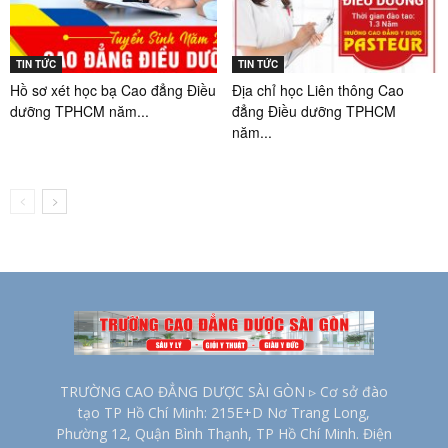
TIN TỨC
TIN TỨC
Hồ sơ xét học bạ Cao đẳng Điều
Địa chỉ học Liên thông Cao
dưỡng TPHCM năm...
đẳng Điều dưỡng TPHCM
năm...
TRƯỜNG CAO ĐẲNG DƯỢC SÀI GÒN ▹ Cơ sở đào
tạo TP Hồ Chí Minh: 215E+D Nơ Trang Long,
Phường 12, Quận Bình Thạnh, TP Hồ Chí Minh. Điện