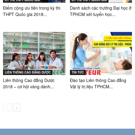
KỲ THI THPT QUỐC GIA
KỲ THI THPT QUỐC GIA
Điểm cộng ưu tiên trong kỳ thi
Danh sách các trường Đại học ở
THPT Quốc gia 2018...
TPHCM xét tuyển học...
LIÊN THÔNG CAO ĐẲNG DƯỢC
TIN TỨC
Liên thông Cao đẳng Dược
Đào tạo Liên thông Cao đẳng
2018 – cơ hội vàng dành...
Vật lý trị liệu TPHCM...