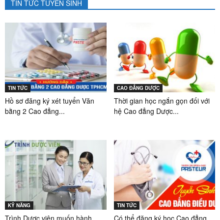
TIN TỨC TUYỂN SINH
TIN TỨC
CAO ĐẲNG DƯỢC
Hồ sơ đăng ký xét tuyển Văn
Thời gian học ngắn gọn đối với
bằng 2 Cao đẳng...
hệ Cao đẳng Dược...
KỸ NĂNG
TIN TỨC
Trình Dược viên muốn hành
Có thể đăng ký học Cao đẳng